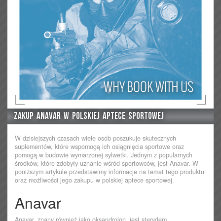
Zakup Anavar w Polskiej Aptece Sportowej
W dzisiejszych czasach wiele osób poszukuje skutecznych
suplementów, które wspomogą ich osiągnięcia sportowe oraz
pomogą w budowie wymarzonej sylwetki. Jednym z popularnych
środków, które zdobyły uznanie wśród sportowców, jest Anavar. W
poniższym artykule przedstawimy informacje na temat tego produktu
oraz możliwości jego zakupu w polskiej aptece sportowej.
Anavar
Anavar, znany również jako oksandrolon, jest sterydem