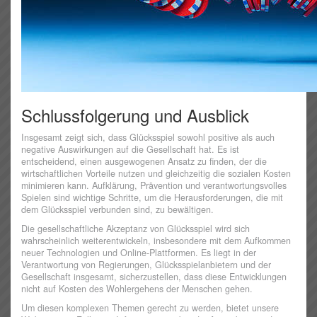
Schlussfolgerung und Ausblick
Insgesamt zeigt sich, dass Glücksspiel sowohl positive als auch
negative Auswirkungen auf die Gesellschaft hat. Es ist
entscheidend, einen ausgewogenen Ansatz zu finden, der die
wirtschaftlichen Vorteile nutzen und gleichzeitig die sozialen Kosten
minimieren kann. Aufklärung, Prävention und verantwortungsvolles
Spielen sind wichtige Schritte, um die Herausforderungen, die mit
dem Glücksspiel verbunden sind, zu bewältigen.
Die gesellschaftliche Akzeptanz von Glücksspiel wird sich
wahrscheinlich weiterentwickeln, insbesondere mit dem Aufkommen
neuer Technologien und Online-Plattformen. Es liegt in der
Verantwortung von Regierungen, Glücksspielanbietern und der
Gesellschaft insgesamt, sicherzustellen, dass diese Entwicklungen
nicht auf Kosten des Wohlergehens der Menschen gehen.
Um diesen komplexen Themen gerecht zu werden, bietet unsere