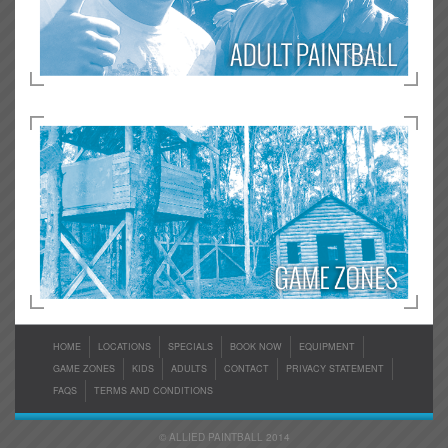
HOME
LOCATIONS
SPECIALS
BOOK NOW
EQUIPMENT
GAME ZONES
KIDS
ADULTS
CONTACT
PRIVACY STATEMENT
FAQS
TERMS AND CONDITIONS
© ALLIED PAINTBALL 2014