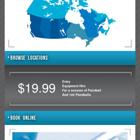
BROWSE LOCATIONS
$19.99
Entry
Equipment Hire
For a session of Paintball
And 100 Paintballs
BOOK ONLINE