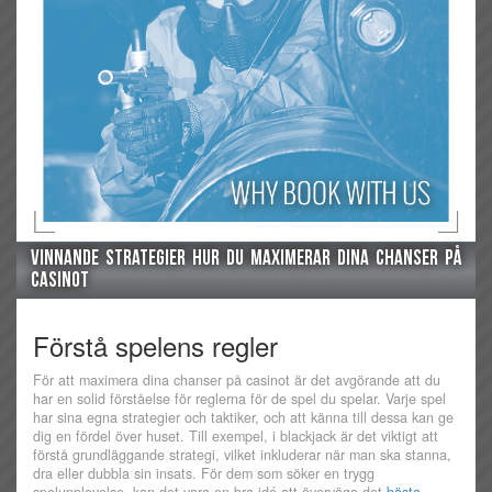
Vinnande strategier Hur du maximerar dina chanser på
casinot
Förstå spelens regler
För att maximera dina chanser på casinot är det avgörande att du
har en solid förståelse för reglerna för de spel du spelar. Varje spel
har sina egna strategier och taktiker, och att känna till dessa kan ge
dig en fördel över huset. Till exempel, i blackjack är det viktigt att
förstå grundläggande strategi, vilket inkluderar när man ska stanna,
dra eller dubbla sin insats. För dem som söker en trygg