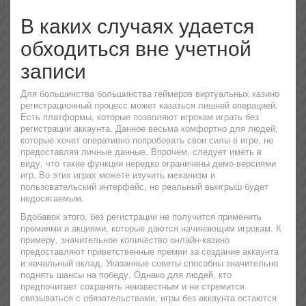
В каких случаях удается
обходиться вне учетной
записи
Для большинства большинства геймеров виртуальных казино
регистрационный процесс может казаться лишней операцией.
Есть платформы, которые позволяют игрокам играть без
регистрации аккаунта. Данное весьма комфортно для людей,
которые хочет оперативно попробовать свои силы в игре, не
предоставляя личные данные. Впрочем, следует иметь в
виду, что такие функции нередко ограничены демо-версиями
игр. Во этих играх можете изучить механизм и
пользовательский интерфейс, но реальный выигрыш будет
недосягаемым.
Вдобавок этого, без регистрации не получится применить
премиями и акциями, которые даются начинающим игрокам. К
примеру, значительное количество онлайн-казино
предоставляют приветственные премии за создание аккаунта
и начальный вклад. Указанные советы способны значительно
поднять шансы на победу. Однако для людей, кто
предпочитает сохранять неизвестным и не стремится
связываться с обязательствами, игры без аккаунта остаются