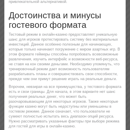
привлекательной альтернативой.
Достоинства и минусы
гостевого формата
Тестовый режим в онлайн-казино предоставляет уникальную
шанс для игроков протестировать систему без материальных
инвестиций. Данное особенно полезным для начинающих,
которые только начинают погружение с миром азартных игр. В
этом формате геймеры способны попробовать всевозможные
развлечения, изучить интерфейс и возможности веб-ресурса,
не ставя на кон своими деньгами. Необходимо упомянуть, что
тренировочный режим дает возможность пользователям
разрабатывать планы и совершенствовать свои способности,
прежде чем они примут решение играть на реальные деньги.
Впрочем, невзирая на все преимущества, у тестового формата
есть и свои границы. Для начала, в этом варианте нет шанс
получения реальных денег, что может быть
разочаровывающим для некоторых игроков. Также некоторые
функции казино могут быть недоступны или уменьшены в
гостевом режиме. Данное означает, что пользователи не
сумеют полностью испытать весь диапазон опций ресурса.
Нужно рассматривать указанные факторы при выборе режима
для гостей для игры в онлайн-казино.