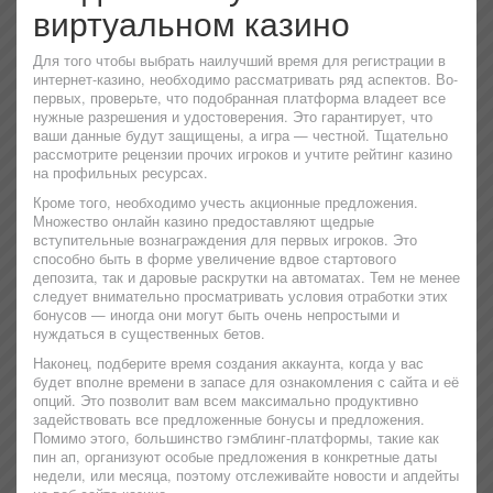
виртуальном казино
Для того чтобы выбрать наилучший время для регистрации в
интернет-казино, необходимо рассматривать ряд аспектов. Во-
первых, проверьте, что подобранная платформа владеет все
нужные разрешения и удостоверения. Это гарантирует, что
ваши данные будут защищены, а игра — честной. Тщательно
рассмотрите рецензии прочих игроков и учтите рейтинг казино
на профильных ресурсах.
Кроме того, необходимо учесть акционные предложения.
Множество онлайн казино предоставляют щедрые
вступительные вознаграждения для первых игроков. Это
способно быть в форме увеличение вдвое стартового
депозита, так и даровые раскрутки на автоматах. Тем не менее
следует внимательно просматривать условия отработки этих
бонусов — иногда они могут быть очень непростыми и
нуждаться в существенных бетов.
Наконец, подберите время создания аккаунта, когда у вас
будет вполне времени в запасе для ознакомления с сайта и её
опций. Это позволит вам всем максимально продуктивно
задействовать все предложенные бонусы и предложения.
Помимо этого, большинство гэмблинг-платформы, такие как
пин ап, организуют особые предложения в конкретные даты
недели, или месяца, поэтому отслеживайте новости и апдейты