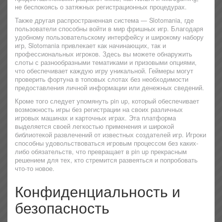
не беспокоясь о затяжных регистрационных процедурах.
Также другая распространенная система — Slotomania, где
пользователи способны войти в мир фришных игр. Благодаря
удобному пользовательскому интерфейсу и широкому набору
игр, Slotomania привлекает как начинающих, так и
профессиональных игроков. Здесь вы можете обнаружить
слоты с разнообразными тематиками и призовыми опциями,
что обеспечивает каждую игру уникальной. Геймеры могут
проверить фортуна в топовых слотах без необходимости
предоставления личной информации или денежных сведений.
Кроме того следует упомянуть pin up, который обеспечивает
возможность игры без регистрации на своих различных
игровых машинах и карточных играх. Эта платформа
выделяется своей легкостью применения и широкой
библиотекой развлечений от известных создателей игр. Игроки
способны удовольствоваться игровым процессом без каких-
либо обязательств, что превращает в pin up прекрасным
решением для тех, кто стремится развеяться и попробовать
что-то новое.
Конфиденциальность и
безопасность