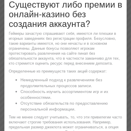
Существуют либо премии в
онлайн-казино без
создания аккаунта?
Геймеры зачастую спрашивают себя, имеются ли плюшки в
игорных заведениях без регистрации профиля. Безусловно,
такие варианты имеются, но они нечасты и в основном
ограничены. Данные бонусы позволяют игрокам
протестировать развлечения на сайте пинап без
обязательности аккаунта, что в частности заманчиво для тех,
кто стремится оценить ресурс перед внесением депозита.
Определенные из преимуществ таких акций содержат:
Немедленный подход к развлечениям без
продолжительных процессов записи.
Способность изучить ассортиментом игр и их
особенностями.
Отсутствие обязательств по предоставлению
персональной информации.
Тем не менее следует учитывать, то, что эти привилегии часто
включают строгие требования использования. Например,
предельная размер джекпота может ограничиваться, а опция