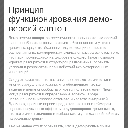
Принцип
функционирования демо-
версий слотов
Демо-версии аппаратов обеспечивают пользователям особый
шанс опробовать игровые автоматы без опасности утраты
денежных средств. Указанные модификации полностью
равнозначны их коммерческим эквивалентам, за вычетом того,
что пари производятся на цифровые фишки. Такое позволяет
игрокам разобраться в структурой развлечения, осознать
условия и разработать план действий без материальных
инвестиций.
Следует заметить, что тестовые версии слотов имеются в
многих виртуальных казино, что обеспечивает их как
замечательным способом для новых пользователей. Люди
могут разобраться в определенные аспекты, вроде
нестабильность игрового автомата и частота выигрышей.
Вдобавок, пробные версии предоставляют шанс геймерам
оценить визуальные эффекты и аудиосопровождение слота,
что тоже имеет значение в выборе слота для дальнейшей игры
на реальные деньги.
Тем не менее стоит осознавать, что в демо-режиме призы