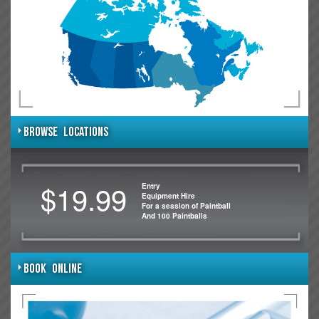
BROWSE LOCATIONS
$19.99
Entry
Equipment Hire
For a session of Paintball
And 100 Paintballs
BOOK ONLINE