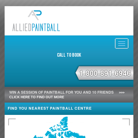
Toggle
navigati
Call to Book
WIN A SESSION OF PAINTBALL FOR YOU AND 10 FRIENDS
>>>
CLICK HERE TO FIND OUT MORE
FIND YOU NEAREST PAINTBALL CENTRE