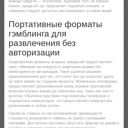
вывода средств — исключена. Вдобавок того, не каждое
казино, вроде pin up, предлагают подобные плюшки, и
геймерам следует детально рассматривать условия акций.
Портативные форматы
гэмблинга для
развлечения без
авторизации
Смартфонные форматы игорных заведений предоставляют
шанс геймерам наслаждаться азартными играми без
необходимости авторизации. Такое удобное решение
предназначенное для тех, кто хочет быстро испытать удачу,
не тратя время на создание аккаунта. Мобильные платформы
предоставляют разнообразный набор игровых приложений:
включая игровых машин до табличных игр, таких как очко и
рулетка. Оболочка подстроен под мониторы телефонов и
планшетных компьютеров, что предоставляет комфортную
развлечение в любом уголке.
Одним из главных из числа важнейших преимуществ
становится возможность геймить не требуя скачивания
программ. Достаточно несложно запустить браузер на девайсе
и зайти на страницу казино, где пинап предлагает