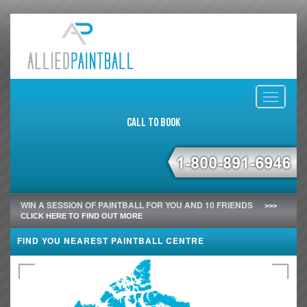
Toggle
navigati
Call to Book
WIN A SESSION OF PAINTBALL FOR YOU AND 10 FRIENDS
>>>
CLICK HERE TO FIND OUT MORE
FIND YOU NEAREST PAINTBALL CENTRE