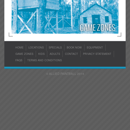
HOME
LOCATIONS
SPECIALS
BOOK NOW
EQUIPMENT
GAME ZONES
KIDS
ADULTS
CONTACT
PRIVACY STATEMENT
FAQS
TERMS AND CONDITIONS
© ALLIED PAINTBALL 2014