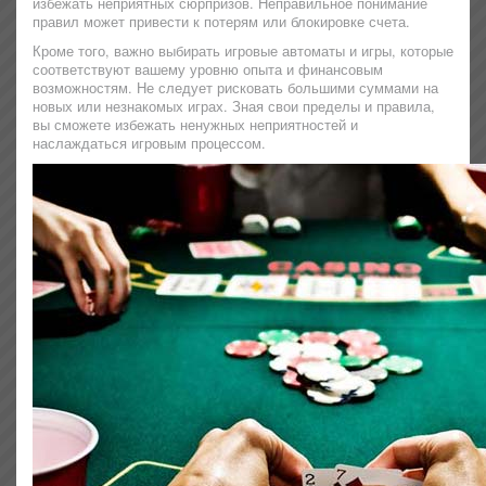
избежать неприятных сюрпризов. Неправильное понимание
правил может привести к потерям или блокировке счета.
Кроме того, важно выбирать игровые автоматы и игры, которые
соответствуют вашему уровню опыта и финансовым
возможностям. Не следует рисковать большими суммами на
новых или незнакомых играх. Зная свои пределы и правила,
вы сможете избежать ненужных неприятностей и
наслаждаться игровым процессом.