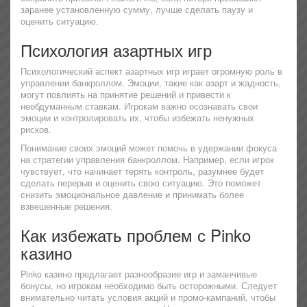
заранее установленную сумму, лучше сделать паузу и
оценить ситуацию.
Психология азартных игр
Психологический аспект азартных игр играет огромную роль в
управлении банкроллом. Эмоции, такие как азарт и жадность,
могут повлиять на принятие решений и привести к
необдуманным ставкам. Игрокам важно осознавать свои
эмоции и контролировать их, чтобы избежать ненужных
рисков.
Понимание своих эмоций может помочь в удержании фокуса
на стратегии управления банкроллом. Например, если игрок
чувствует, что начинает терять контроль, разумнее будет
сделать перерыв и оценить свою ситуацию. Это поможет
снизить эмоциональное давление и принимать более
взвешенные решения.
Как избежать проблем с Pinko
казино
Pinko казино предлагает разнообразие игр и заманчивые
бонусы, но игрокам необходимо быть осторожными. Следует
внимательно читать условия акций и промо-кампаний, чтобы