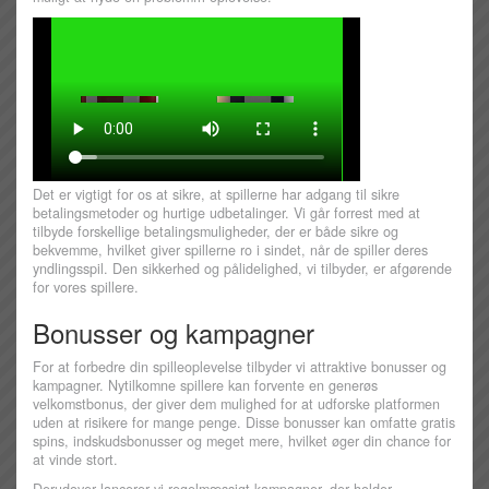
Det er vigtigt for os at sikre, at spillerne har adgang til sikre
betalingsmetoder og hurtige udbetalinger. Vi går forrest med at
tilbyde forskellige betalingsmuligheder, der er både sikre og
bekvemme, hvilket giver spillerne ro i sindet, når de spiller deres
yndlingsspil. Den sikkerhed og pålidelighed, vi tilbyder, er afgørende
for vores spillere.
Bonusser og kampagner
For at forbedre din spilleoplevelse tilbyder vi attraktive bonusser og
kampagner. Nytilkomne spillere kan forvente en generøs
velkomstbonus, der giver dem mulighed for at udforske platformen
uden at risikere for mange penge. Disse bonusser kan omfatte gratis
spins, indskudsbonusser og meget mere, hvilket øger din chance for
at vinde stort.