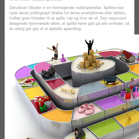
Derudover tilbyder vi en fremragende mobiloplevelse. Spillere kan
nyde deres yndlingsspil direkte fra deres smartphones eller tablets,
hvilket giver friheden til at spille, når og hvor de vil. Den responsivt
designede hjemmeside sikrer, at spillet kører glat på alle enheder, så
du aldrig går glip af et øjebliks spænding.