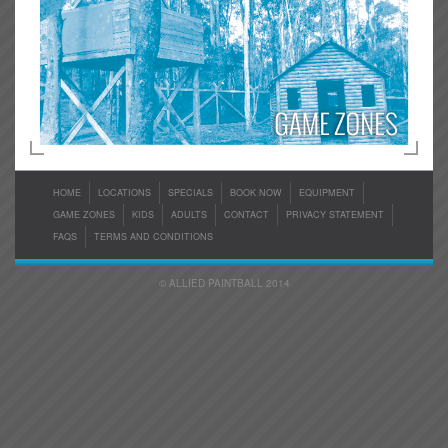
HOME
LOCATIONS
SPECIALS
BOOK NOW
EQUIPMENT
GAME ZONES
KIDS
ADULTS
CONTACT
PRIVACY STATEMENT
FAQS
TERMS AND CONDITIONS
© ALLIED PAINTBALL 2014