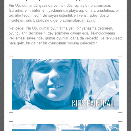
Pin Up, qumar dünyasında yeni bir dövr açmış bir platformadır.
İstifadəçilərin bütün ehtiyaclarını qarşılayaraq, onlara unudulmaz bir
təcrübə təqdim edir. Bu saytın üstünlükləri və istifadəçi dostu
interfeysi, onu bazardakı digər platformalardan ayırır.
Nəticədə, Pin Up, qumar oyunlarına yeni bir yanaşma gətirərək,
oyunçuların təcrübəsini dəyişdirməyə davam edir. Texnologiyanın
irəliləməsi sayəsində, qumar oyunları daha da cəlbedici və təhlükəsiz
hala gəlir, bu da hər bir oyunçunun xoşuna gələcəkdir.