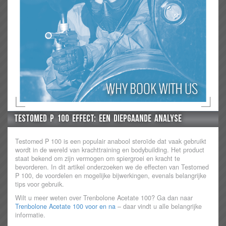
Testomed P 100 Effect: Een Diepgaande Analyse
Testomed P 100 is een populair anabool steroïde dat vaak gebruikt
wordt in de wereld van krachttraining en bodybuilding. Het product
staat bekend om zijn vermogen om spiergroei en kracht te
bevorderen. In dit artikel onderzoeken we de effecten van Testomed
P 100, de voordelen en mogelijke bijwerkingen, evenals belangrijke
tips voor gebruik.
Wilt u meer weten over Trenbolone Acetate 100? Ga dan naar
Trenbolone Acetate 100 voor en na
– daar vindt u alle belangrijke
informatie.