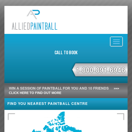
Toggle
navigati
Call to Book
WIN A SESSION OF PAINTBALL FOR YOU AND 10 FRIENDS
>>>
CLICK HERE TO FIND OUT MORE
FIND YOU NEAREST PAINTBALL CENTRE