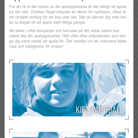
För att få ut det mesta av din spelupplevelse är det viktigt att spela
på rätt sätt. Chicken Road erbjuder en demo för nybörjare, vilket är
ett utmärkt verktyg för att öva utan risk. När du känner dig redo kan
du ta steget till att spela med riktiga pengar.
Att delta i olika kampanjer och bonusar på ditt valda casino kan
också öka din spelupplevelse. Håll utkik efter erbjudanden som kan
ge dig extra medel att spela för. Det handlar om att maximera både
nöje och möjligheter till vinster!