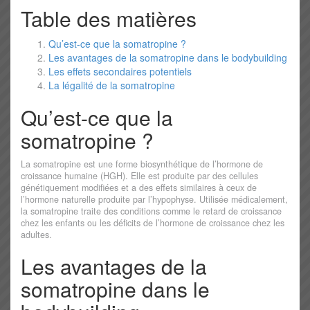
Table des matières
Qu’est-ce que la somatropine ?
Les avantages de la somatropine dans le bodybuilding
Les effets secondaires potentiels
La légalité de la somatropine
Qu’est-ce que la
somatropine ?
La somatropine est une forme biosynthétique de l’hormone de
croissance humaine (HGH). Elle est produite par des cellules
génétiquement modifiées et a des effets similaires à ceux de
l’hormone naturelle produite par l’hypophyse. Utilisée médicalement,
la somatropine traite des conditions comme le retard de croissance
chez les enfants ou les déficits de l’hormone de croissance chez les
adultes.
Les avantages de la
somatropine dans le