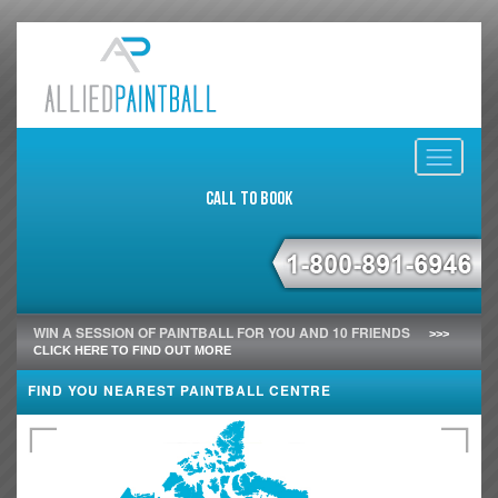
Toggle
navigati
Call to Book
WIN A SESSION OF PAINTBALL FOR YOU AND 10 FRIENDS
>>>
CLICK HERE TO FIND OUT MORE
FIND YOU NEAREST PAINTBALL CENTRE