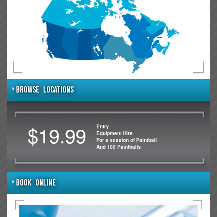
BROWSE LOCATIONS
$19.99
Entry
Equipment Hire
For a session of Paintball
And 100 Paintballs
BOOK ONLINE