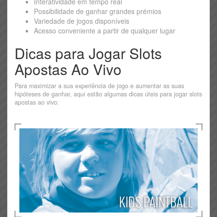
Interatividade em tempo real
Possibilidade de ganhar grandes prémios
Variedade de jogos disponíveis
Acesso conveniente a partir de qualquer lugar
Dicas para Jogar Slots
Apostas Ao Vivo
Para maximizar a sua experiência de jogo e aumentar as suas
hipóteses de ganhar, aqui estão algumas dicas úteis para jogar slots
apostas ao vivo: