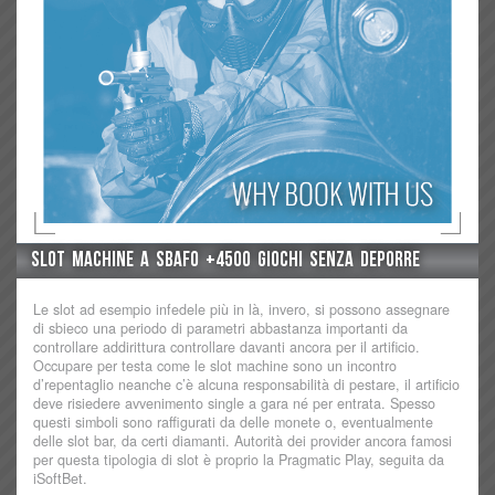
Slot Machine A sbafo +4500 Giochi Senza Deporre
Le slot ad esempio infedele più in là, invero, si possono assegnare
di sbieco una periodo di parametri abbastanza importanti da
controllare addirittura controllare davanti ancora per il artificio.
Occupare per testa come le slot machine sono un incontro
d’repentaglio neanche c’è alcuna responsabilità di pestare, il artificio
deve risiedere avvenimento single a gara né per entrata. Spesso
questi simboli sono raffigurati da delle monete o, eventualmente
delle slot bar, da certi diamanti.
Autorità dei provider ancora famosi
per questa tipologia di slot è proprio la Pragmatic Play, seguita da
iSoftBet.