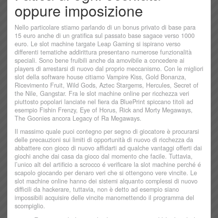
oppure imposizione
Nello particolare stiamo parlando di un bonus privato di base para
15 euro anche di un gratifica sul passato base sagace verso 1000
euro. Le slot machine targate Leap Gaming si ispirano verso
differenti tematiche addirittura presentano numerose funzionalità
speciali. Sono bene fruibili anche da amovibile a concedere ai
players di arrestarsi di nuovo dal proprio meccanismo. Con le migliori
slot della software house citiamo Vampire Kiss, Gold Bonanza,
Ricevimento Fruit, Wild Gods, Aztec Stargems, Hercules, Secret of
the Nile, Gangstar. Fra le slot machine online per ricchezza veri
piuttosto popolari lanciate nel fiera da BluePrint spiccano titoli ad
esempio Fishin Frenzy, Eye of Horus, Rick and Morty Megaways,
The Goonies ancora Legacy of Ra Megaways.
Il massimo quale puoi contegno per segno di giocatore è procurarsi
delle precauzioni sui limiti di opportunità di nuovo di ricchezza da
abbattere con gioco di nuovo affidarti ad qualche vantaggi offerti dai
giochi anche dai casa da gioco dal momento che facile. Tuttavia,
l’unico alt del artificio a scrocco é verificare la slot machine perché é
scapolo giocando per denaro veri che si ottengono vere vincite. Le
slot machine online hanno dei sistemi alquanto complessi di nuovo
difficili da hackerare, tuttavia, non è detto ad esempio siano
impossibili acquisire delle vincite manomettendo il programma del
scompiglio.