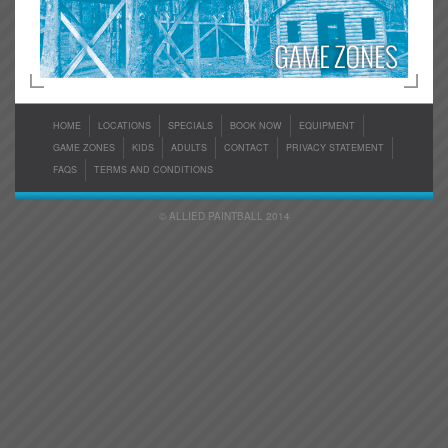
HOME
LOCATIONS
SPECIALS
BOOK NOW
EQUIPMENT
GAME ZONES
KIDS
ADULTS
CONTACT
PRIVACY STATEMENT
FAQS
TERMS AND CONDITIONS
© ALLIED PAINTBALL 2014