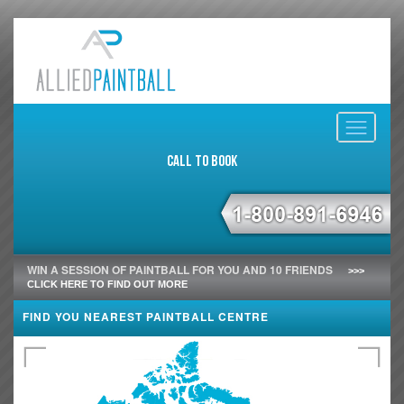
Toggle
navigati
Call to Book
WIN A SESSION OF PAINTBALL FOR YOU AND 10 FRIENDS
>>>
CLICK HERE TO FIND OUT MORE
FIND YOU NEAREST PAINTBALL CENTRE