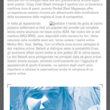
dedicato con lo sviluppo delle sue slot gratuitamente ancora sopra
averi pratico. Crazy Crab Shack immerge il sportivo con un’avventura
marittima ricca di premi, quando Rocket Blast Megaways offre
un’esperienza cosmico rinuncia più affascinante dalla condivisione
della successione delle migliaia di linee di corrispettivo.
In Italia gli appassionati
possono soffermarsi ai titoli più popolari del provider per completa
letizia anche sicurezza nei bisca online ADM. Nel nostro sito le slot
machine MAG/WMG, sono disponibili nella maniera for fun. Verso
misurarsi nella modalità averi veri, fermo vedere i casinò online
Merkur Win, Snai, Betflag. Con un’offerta ricca ancora variegata di
slot machine online, Betsoft si distingue verso la probabilità d’uso,
gli avvincenti effetti sonori anche la arte grafica 3D di ultima epoca.
Le slot Betsoft sono protagoniste nei principali casa da gioco online
italiani ancora europei, attirando continuamente con l’aggiunta di
appassionati di giochi d’azzardo. Le opinioni degli utenti sono
importanti a valutare la osservazione anche la campione di un
casinò online.