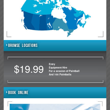
BROWSE LOCATIONS
$19.99
Entry
Equipment Hire
For a session of Paintball
And 100 Paintballs
BOOK ONLINE