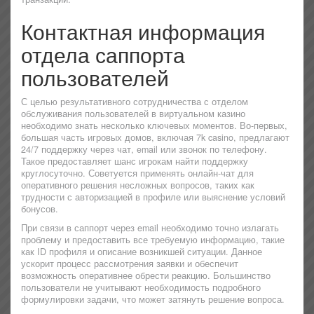
Контактная информация
отдела саппорта
пользователей
С целью результативного сотрудничества с отделом
обслуживания пользователей в виртуальном казино
необходимо знать несколько ключевых моментов. Во-первых,
большая часть игровых домов, включая 7k casino, предлагают
24/7 поддержку через чат, email или звонок по телефону.
Такое предоставляет шанс игрокам найти поддержку
круглосуточно. Советуется применять онлайн-чат для
оперативного решения несложных вопросов, таких как
трудности с авторизацией в профиле или выяснение условий
бонусов.
При связи в саппорт через email необходимо точно излагать
проблему и предоставить все требуемую информацию, такие
как ID профиля и описание возникшей ситуации. Данное
ускорит процесс рассмотрения заявки и обеспечит
возможность оперативнее обрести реакцию. Большинство
пользователи не учитывают необходимость подробного
формулировки задачи, что может затянуть решение вопроса.