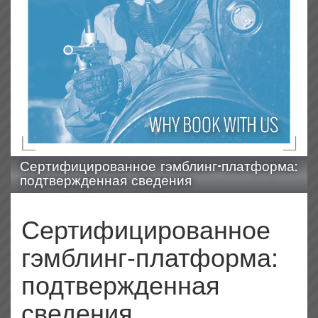
Сертифицированное гэмблинг-платформа:
подтвержденная сведения
Сертифицированное
гэмблинг-платформа:
подтвержденная
сведения