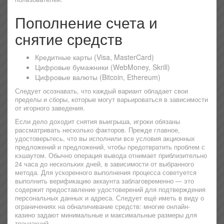
Пополнение счета и
снятие средств
Кредитные карты (Visa, MasterCard)
Цифровые бумажники (WebMoney, Skrill)
Цифровые валюты (Bitcoin, Ethereum)
Следует осознавать, что каждый вариант обладает свои
пределы и сборы, которые могут варьироваться в зависимости
от игорного заведения.
Если дело доходит снятия выигрыша, игроки обязаны
рассматривать несколько факторов. Прежде главное,
удостоверьтесь, что вы исполнили все условия акционных
предложений и предложений, чтобы предотвратить проблем с
кэшаутом. Обычно операция вывода отнимает приблизительно
24 часа до нескольких дней, в зависимости от выбранного
метода. Для ускоренного выполнения процесса советуется
выполнить верификацию аккаунта заблаговременно — это
содержит предоставление удостоверений для подтверждения
персональных данных и адреса. Следует ещё иметь в виду о
ограничениях на обналичивание средств: многие онлайн-
казино задают минимальные и максимальные размеры для
транзакций.