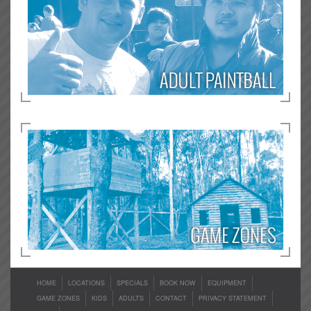
HOME
LOCATIONS
SPECIALS
BOOK NOW
EQUIPMENT
GAME ZONES
KIDS
ADULTS
CONTACT
PRIVACY STATEMENT