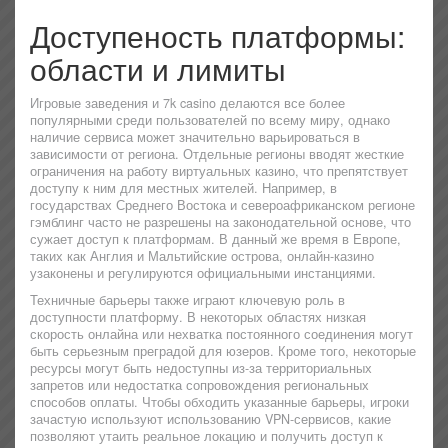
Доступеность платформы:
области и лимиты
Игровые заведения и 7k casino делаются все более
популярными среди пользователей по всему миру, однако
наличие сервиса может значительно варьироваться в
зависимости от региона. Отдельные регионы вводят жесткие
ограничения на работу виртуальных казино, что препятствует
доступу к ним для местных жителей. Например, в
государствах Среднего Востока и североафриканском регионе
гэмблинг часто не разрешены на законодательной основе, что
сужает доступ к платформам. В данный же время в Европе,
таких как Англия и Мальтийские острова, онлайн-казино
узаконены и регулируются официальными инстанциями.
Техничные барьеры также играют ключевую роль в
доступности платформу. В некоторых областях низкая
скорость онлайна или нехватка постоянного соединения могут
быть серьезным преградой для юзеров. Кроме того, некоторые
ресурсы могут быть недоступны из-за территориальных
запретов или недостатка сопровождения региональных
способов оплаты. Чтобы обходить указанные барьеры, игроки
зачастую используют использованию VPN-сервисов, какие
позволяют утаить реальное локацию и получить доступ к