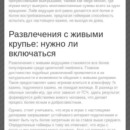
прогрессивными выигрышами, такими как Mega Moolah, где
игроки могут выиграть многомиллионные суммы всего за одно
вращение. Лайв ведущие всё равно делаются всё более и
более востребованными, предлагая геймерам способность
испытать дух настоящего казино, не выходя из дома.
Развлечения с живыми
крупье: нужно ли
включаться
Развлечения с живыми ведущими становятся все более
популярными среди ценителей гемблинга. Главное
достоинство подобных развлечений проявляется в их
натуральности и возможности общения с живыми дилерами.
Такое предоставляет шанс игрокам влиться в атмосферу 7к
казино, подлинного казино, не покидая жилище. В разница от
обычных онлайн-игр, где итог зависит от ГСЧ, здесь результат
формируется действиями живого человека, что делает
процесс более ясным и добросовестным.
Однако, стоит учитывать, что игра в играх с настоящими
дилерами запрашивает устойчивого интернет-подключения и
может быть чуть более затратным из-за ставок выше среднего.
Определенные геймеры к тому же отмечают, что игры с
реальными дилерами могут занимать больше периода из-за