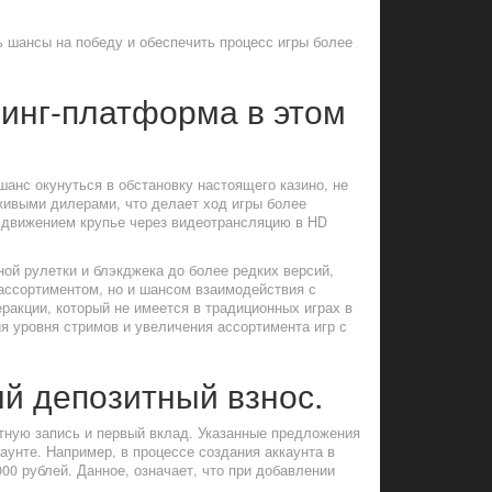
ь шансы на победу и обеспечить процесс игры более
линг-платформа в этом
нс окунуться в обстановку настоящего казино, не
живыми дилерами, что делает ход игры более
 движением крупье через видеотрансляцию в HD
ной рулетки и блэкджека до более редких версий,
х ассортиментом, но и шансом взаимодействия с
ракции, который не имеется в традиционных играх в
я уровня стримов и увеличения ассортимента игр с
ый депозитный взнос.
тную запись и первый вклад. Указанные предложения
унте. Например, в процессе создания аккаунта в
00 рублей. Данное, означает, что при добавлении