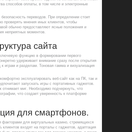
тва способов оплаты, в том числе и электронные
 безопасность переводов. При определении стоит
о проверять мнения иных клиентов, чтобы
лавой обычно предоставляют ясные положения и
ия неприятных моментов.
руктура сайта
т ключевую функцию в формировании первого
конкретно удерживает внимание сразу после открытия
д к играм и разделам. Тоновая гамма и визуализация
комфортно эксплуатировать веб-сайт как на ПК, так и
дпочитают запускать игры с портативных гаджетов.
к отнимает миг. Необходимо подчеркнуть, что
ографии, что создает уверенность к платформе
ция для смартфонов.
 факторами для виртуальных казино, стремящихся
% клиентов входят на порталы с гаджетов, адаптация
 быть вполне крупными для легкого нажатия, а текст