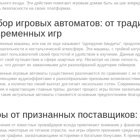
льного входа. Эти действия помогают игровым домам быть на шаг впер
ь безопасности на своих платформах.
бор игровых автоматов: от тра
временных игр
ионные машины, или как их еще называют “однорукие бандиты”, продол
язательности и ностальгической атмосфере. Эти машины, с тройкой кат
кают пользователей своей простотой и удобством в изучении. Данные и
ют свой путешествие в сфере азартных игр. Несмотря на свою легкость
ы, что делает их заманчивыми для разнообразной аудитории геймеров.
енные игровые автоматы существенно различаются по сравнению с их п
ляющими аудиоэффектами и разнообразными призовыми возможностями. 
нов, а количество линий выплат достигает нескольких сотен. Современ
ия и нарастающие главные призы, делают процесс игры более захваты
 такие актуальные автоматы становятся основным предпочтением благод
ры от признанных поставщиков:
ения от известных провайдеров всегда привлекают внимание у фанатов и
лишь некоторые из титанов отрасли, чьи игры обрели признание среди и
ом графики, захватывающими историями и богатыми бонусами. К примеру,