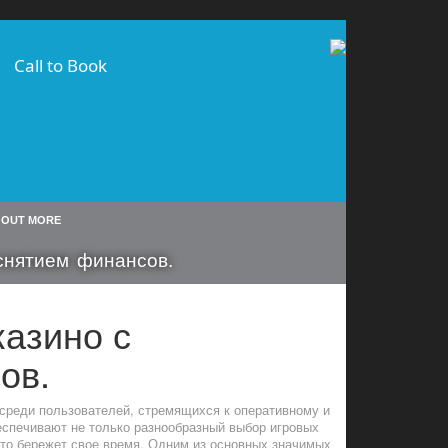
Call to Book
D OUT MORE
снятием финансов.
казино с
ов.
среди пользователей, стремящихся к оперативному и
еспечивают не только разнообразный выбор игровых
 кто бережет свое время. Одним из основных значимых