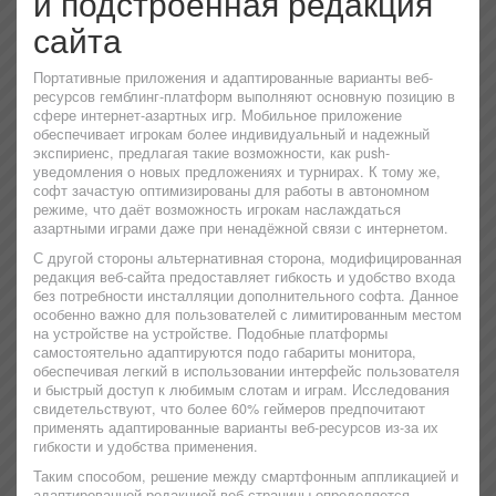
и подстроенная редакция
сайта
Портативные приложения и адаптированные варианты веб-
ресурсов гемблинг-платформ выполняют основную позицию в
сфере интернет-азартных игр. Мобильное приложение
обеспечивает игрокам более индивидуальный и надежный
экспириенс, предлагая такие возможности, как push-
уведомления о новых предложениях и турнирах. К тому же,
софт зачастую оптимизированы для работы в автономном
режиме, что даёт возможность игрокам наслаждаться
азартными играми даже при ненадёжной связи с интернетом.
С другой стороны альтернативная сторона, модифицированная
редакция веб-сайта предоставляет гибкость и удобство входа
без потребности инсталляции дополнительного софта. Данное
особенно важно для пользователей с лимитированным местом
на устройстве на устройстве. Подобные платформы
самостоятельно адаптируются подо габариты монитора,
обеспечивая легкий в использовании интерфейс пользователя
и быстрый доступ к любимым слотам и играм. Исследования
свидетельствуют, что более 60% геймеров предпочитают
применять адаптированные варианты веб-ресурсов из-за их
гибкости и удобства применения.
Таким способом, решение между смартфонным аппликацией и
адаптированной редакцией веб-страницы определяется