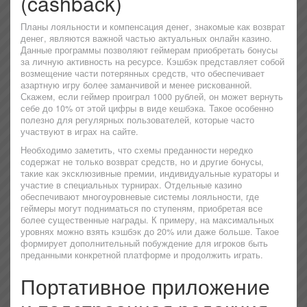
(cashback)
Планы лояльности и компенсация денег, знакомые как возврат
денег, являются важной частью актуальных онлайн казино.
Данные программы позволяют геймерам приобретать бонусы
за личную активность на ресурсе. Кэшбэк представляет собой
возмещение части потерянных средств, что обеспечивает
азартную игру более заманчивой и менее рискованной.
Скажем, если геймер проиграл 1000 рублей, он может вернуть
себе до 10% от этой цифры в виде кешбэка. Такое особенно
полезно для регулярных пользователей, которые часто
участвуют в играх на сайте.
Необходимо заметить, что схемы преданности нередко
содержат не только возврат средств, но и другие бонусы,
такие как эксклюзивные премии, индивидуальные кураторы и
участие в специальных турнирах. Отдельные казино
обеспечивают многоуровневые системы лояльности, где
геймеры могут подниматься по ступеням, приобретая все
более существенные награды. К примеру, на максимальных
уровнях можно взять кэшбэк до 20% или даже больше. Такое
формирует дополнительный побуждение для игроков быть
преданными конкретной платформе и продолжить играть.
Портативное приложение