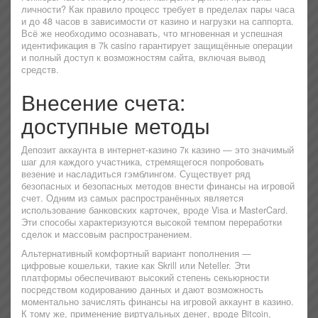
личности? Как правило процесс требует в пределах пары часа
и до 48 часов в зависимости от казино и нагрузки на саппорта.
Всё же необходимо осознавать, что мгновенная и успешная
идентификация в 7k casino гарантирует защищённые операции
и полный доступ к возможностям сайта, включая вывод
средств.
Внесение счета:
доступные методы
Депозит аккаунта в интернет-казино 7к казино — это значимый
шаг для каждого участника, стремящегося попробовать
везение и насладиться гэмблингом. Существует ряд
безопасных и безопасных методов внести финансы на игровой
счет. Одним из самых распространённых является
использование банковских карточек, вроде Visa и MasterCard.
Эти способы характеризуются высокой темпом переработки
сделок и массовым распространением.
Альтернативный комфортный вариант пополнения —
цифровые кошельки, такие как Skrill или Neteller. Эти
платформы обеспечивают высокий степень секьюрности
посредством кодированию данных и дают возможность
моментально зачислять финансы на игровой аккаунт в казино.
К тому же, применение виртуальных денег, вроде Bitcoin,