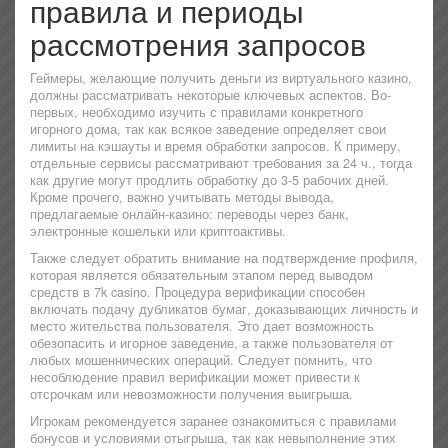
правила и периоды
рассмотрения запросов
Геймеры, желающие получить деньги из виртуального казино,
должны рассматривать некоторые ключевых аспектов. Во-
первых, необходимо изучить с правилами конкретного
игорного дома, так как всякое заведение определяет свои
лимиты на кэшауты и время обработки запросов. К примеру,
отдельные сервисы рассматривают требования за 24 ч., тогда
как другие могут продлить обработку до 3-5 рабочих дней.
Кроме прочего, важно учитывать методы вывода,
предлагаемые онлайн-казино: переводы через банк,
электронные кошельки или криптоактивы.
Также следует обратить внимание на подтверждение профиля,
которая является обязательным этапом перед выводом
средств в 7k casino. Процедура верификации способен
включать подачу дубликатов бумаг, доказывающих личность и
место жительства пользователя. Это дает возможность
обезопасить и игорное заведение, а также пользователя от
любых мошеннических операций. Следует помнить, что
несоблюдение правил верификации может привести к
отсрочкам или невозможности получения выигрыша.
Игрокам рекомендуется заранее ознакомиться с правилами
бонусов и условиями отыгрыша, так как невыполнение этих