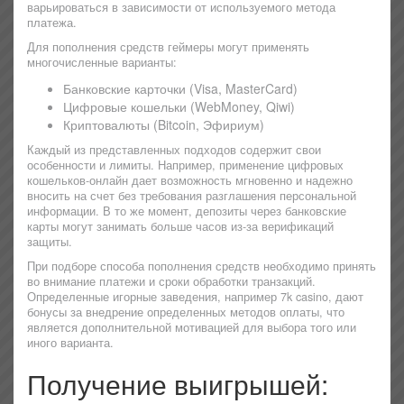
варьироваться в зависимости от используемого метода
платежа.
Для пополнения средств геймеры могут применять
многочисленные варианты:
Банковские карточки (Visa, MasterCard)
Цифровые кошельки (WebMoney, Qiwi)
Криптовалюты (Bitcoin, Эфириум)
Каждый из представленных подходов содержит свои
особенности и лимиты. Например, применение цифровых
кошельков-онлайн дает возможность мгновенно и надежно
вносить на счет без требования разглашения персональной
информации. В то же момент, депозиты через банковские
карты могут занимать больше часов из-за верификаций
защиты.
При подборе способа пополнения средств необходимо принять
во внимание платежи и сроки обработки транзакций.
Определенные игорные заведения, например 7k casino, дают
бонусы за внедрение определенных методов оплаты, что
является дополнительной мотивацией для выбора того или
иного варианта.
Получение выигрышей: