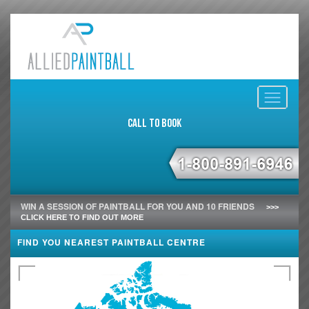
Toggle
navigati
Call to Book
WIN A SESSION OF PAINTBALL FOR YOU AND 10 FRIENDS
>>>
CLICK HERE TO FIND OUT MORE
FIND YOU NEAREST PAINTBALL CENTRE