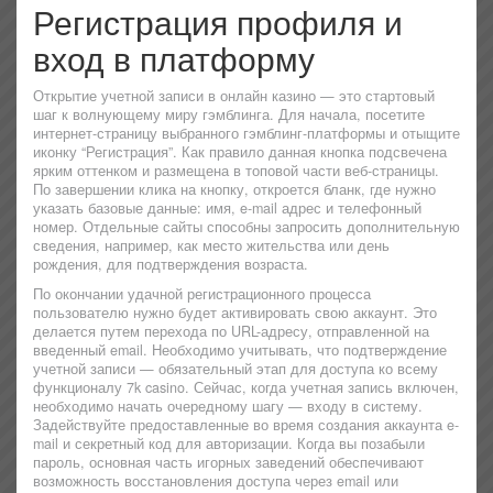
Регистрация профиля и
вход в платформу
Открытие учетной записи в онлайн казино — это стартовый
шаг к волнующему миру гэмблинга. Для начала, посетите
интернет-страницу выбранного гэмблинг-платформы и отыщите
иконку “Регистрация”. Как правило данная кнопка подсвечена
ярким оттенком и размещена в топовой части веб-страницы.
По завершении клика на кнопку, откроется бланк, где нужно
указать базовые данные: имя, e-mail адрес и телефонный
номер. Отдельные сайты способны запросить дополнительную
сведения, например, как место жительства или день
рождения, для подтверждения возраста.
По окончании удачной регистрационного процесса
пользователю нужно будет активировать свою аккаунт. Это
делается путем перехода по URL-адресу, отправленной на
введенный email. Необходимо учитывать, что подтверждение
учетной записи — обязательный этап для доступа ко всему
функционалу 7k casino. Сейчас, когда учетная запись включен,
необходимо начать очередному шагу — входу в систему.
Задействуйте предоставленные во время создания аккаунта e-
mail и секретный код для авторизации. Когда вы позабыли
пароль, основная часть игорных заведений обеспечивают
возможность восстановления доступа через email или