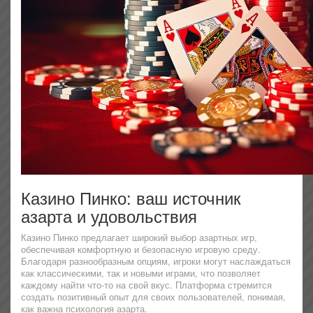
Казино Пинко: ваш источник
азарта и удовольствия
Казино Пинко предлагает широкий выбор азартных игр,
обеспечивая комфортную и безопасную игровую среду.
Благодаря разнообразным опциям, игроки могут наслаждаться
как классическими, так и новыми играми, что позволяет
каждому найти что-то на свой вкус. Платформа стремится
создать позитивный опыт для своих пользователей, понимая,
как важна психология азарта.