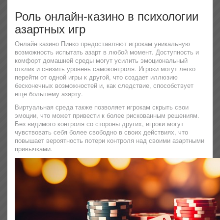
Роль онлайн-казино в психологии
азартных игр
Онлайн казино Пинко предоставляют игрокам уникальную
возможность испытать азарт в любой момент. Доступность и
комфорт домашней среды могут усилить эмоциональный
отклик и снизить уровень самоконтроля. Игроки могут легко
перейти от одной игры к другой, что создает иллюзию
бесконечных возможностей и, как следствие, способствует
еще большему азарту.
Виртуальная среда также позволяет игрокам скрыть свои
эмоции, что может привести к более рискованным решениям.
Без видимого контроля со стороны других, игроки могут
чувствовать себя более свободно в своих действиях, что
повышает вероятность потери контроля над своими азартными
привычками.