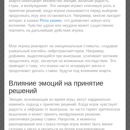
азарта охватывает множество эмоций, включая радость,
страх, и возбуждение. Эти эмоции играют ключевую роль в
принятии решений, когда игроки оказываются перед выбором:
продолжать игру или остановиться. Например, многие находят
интерес в казино
Pinco казино
, что добавляет новую ноту
волнения. Чувство удачи или неудачи может существенно
повлиять на дальнейшие действия игрока.
Мозг игрока реагирует на эмоциональные стимулы, создавая
уникальный коктейль нейротрансмиттеров. Например,
дофамин, выделяющийся при выигрыше, усиливает желание
продолжать игру, несмотря на возможные последствия. Это
приводит к тому, что игроки часто игнорируют риски и
продолжают делать ставки, будучи под влиянием азарта.
Влияние эмоций на принятие
решений
Эмоции, возникающие во время игры, могут кардинально
изменить подход к принятию решений. Когда игрок чувствует
радость и эйфорию от выигрыша, он часто теряет критическое
мышление и может принять необдуманное решение,
увеличивая размер ставки. Напротив, в моменты
разочарования или страха потери игрок может быть менее
склонен к риску и решиться на более консервативные