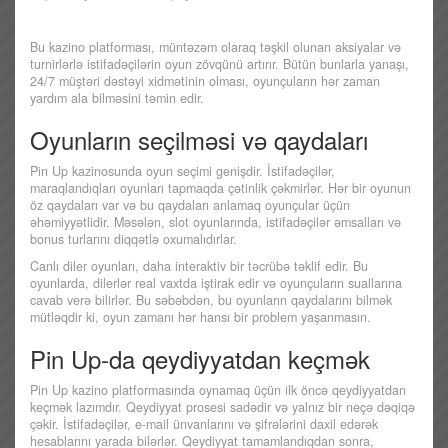
Bu kazino platforması, müntəzəm olaraq təşkil olunan aksiyalar və
turnirlərlə istifadəçilərin oyun zövqünü artırır. Bütün bunlarla yanaşı,
24/7 müştəri dəstəyi xidmətinin olması, oyunçuların hər zaman
yardım ala bilməsini təmin edir.
Oyunların seçilməsi və qaydaları
Pin Up kazinosunda oyun seçimi genişdir. İstifadəçilər,
maraqlandıqları oyunları tapmaqda çətinlik çəkmirlər. Hər bir oyunun
öz qaydaları var və bu qaydaları anlamaq oyunçular üçün
əhəmiyyətlidir. Məsələn, slot oyunlarında, istifadəçilər əmsalları və
bonus turlarını diqqətlə oxumalıdırlar.
Canlı diler oyunları, daha interaktiv bir təcrübə təklif edir. Bu
oyunlarda, dilerlər real vaxtda iştirak edir və oyunçuların suallarına
cavab verə bilirlər. Bu səbəbdən, bu oyunların qaydalarını bilmək
mütləqdir ki, oyun zamanı hər hansı bir problem yaşanmasın.
Pin Up-da qeydiyyatdan keçmək
Pin Up kazino platformasında oynamaq üçün ilk öncə qeydiyyatdan
keçmək lazımdır. Qeydiyyat prosesi sadədir və yalnız bir neçə dəqiqə
çəkir. İstifadəçilər, e-mail ünvanlarını və şifrələrini daxil edərək
hesablarını yarada bilərlər. Qeydiyyat tamamlandıqdan sonra,