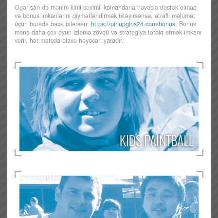
Əgər sən də mənim kimi sevimli komandana həvəslə dəstək olmaq
və bonus imkanlarını qiymətləndirmək istəyirsənsə, ətraflı məlumat
üçün burada baxa bilərsən:
https://pinupgiris24.com/bonus
. Bonus
mənə daha çox oyun izləmə zövqü və strategiya tətbiq etmək imkanı
verir, hər matçda əlavə həyəcan yaradır.