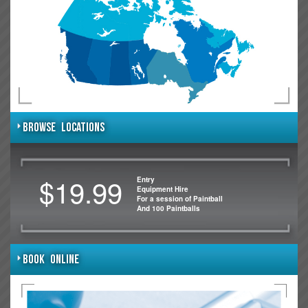
BROWSE LOCATIONS
$19.99
Entry
Equipment Hire
For a session of Paintball
And 100 Paintballs
BOOK ONLINE