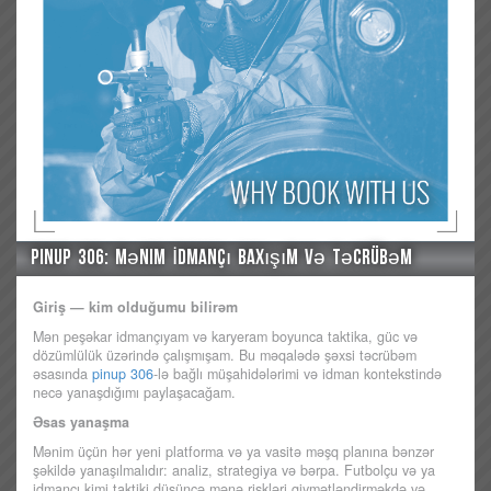
Pinup 306: Mənim İdmançı Baxışım və Təcrübəm
Giriş — kim olduğumu bilirəm
Mən peşəkar idmançıyam və karyeram boyunca taktika, güc və
dözümlülük üzərində çalışmışam. Bu məqalədə şəxsi təcrübəm
əsasında
pinup 306
-lə bağlı müşahidələrimi və idman kontekstində
necə yanaşdığımı paylaşacağam.
Əsas yanaşma
Mənim üçün hər yeni platforma və ya vasitə məşq planına bənzər
şəkildə yanaşılmalıdır: analiz, strategiya və bərpa. Futbolçu və ya
idmançı kimi taktiki düşüncə mənə riskləri qiymətləndirməkdə və