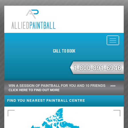
Toggle
navigati
Call to Book
WIN A SESSION OF PAINTBALL FOR YOU AND 10 FRIENDS
>>>
CLICK HERE TO FIND OUT MORE
FIND YOU NEAREST PAINTBALL CENTRE