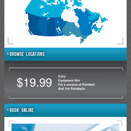
BROWSE LOCATIONS
$19.99
Entry
Equipment Hire
For a session of Paintball
And 100 Paintballs
BOOK ONLINE