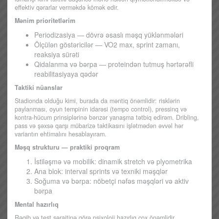
effektiv qərarlar verməkdə kömək edir.
Mənim prioritetlərim
Periodizasiya — dövrə əsaslı məşq yüklənmələri
Ölçülən göstəricilər — VO2 max, sprint zamanı,
reaksiya sürəti
Qidalanma və bərpa — proteindən tutmuş hərtərəfli
reabilitasiyaya qədər
Taktiki nüanslar
Stadionda olduğu kimi, burada da məntiq önəmlidir: risklərin
paylanması, oyun tempinin idarəsi (tempo control), pressinq və
kontra-hücum prinsiplərinə bənzər yanaşma tətbiq edirəm. Dribling,
pass və şəxsə qarşı mübarizə taktikasını işlətmədən əvvəl hər
variantın ehtimalını hesablayıram.
Məşq strukturu — praktiki proqram
İstiləşmə və mobilik: dinamik stretch və plyometrika
Ana blok: interval sprints və texniki məşqlər
Soğuma və bərpa: nöbetçi nəfəs məşqləri və aktiv
bərpa
Mental hazırlıq
Rəqib və test şəraitinə görə psixoloji hazırlıq çox önəmlidir.