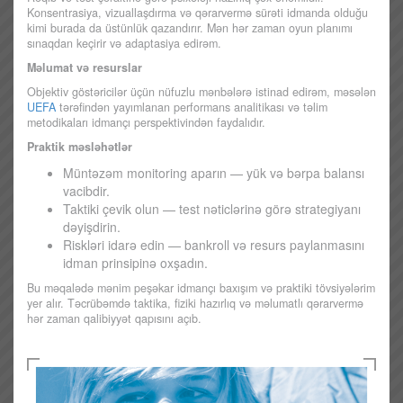
Konsentrasiya, vizuallaşdırma və qərarvermə sürəti idmanda olduğu
kimi burada da üstünlük qazandırır. Mən hər zaman oyun planımı
sınaqdan keçirir və adaptasiya edirəm.
Məlumat və resurslar
Objektiv göstəricilər üçün nüfuzlu mənbələrə istinad edirəm, məsələn
UEFA
tərəfindən yayımlanan performans analitikası və təlim
metodikaları idmançı perspektivindən faydalıdır.
Praktik məsləhətlər
Müntəzəm monitoring aparın — yük və bərpa balansı
vacibdir.
Taktiki çevik olun — test nəticlərinə görə strategiyanı
dəyişdirin.
Riskləri idarə edin — bankroll və resurs paylanmasını
idman prinsipinə oxşadın.
Bu məqalədə mənim peşəkar idmançı baxışım və praktiki tövsiyələrim
yer alır. Təcrübəmdə taktika, fiziki hazırlıq və məlumatlı qərarvermə
hər zaman qalibiyyət qapısını açıb.