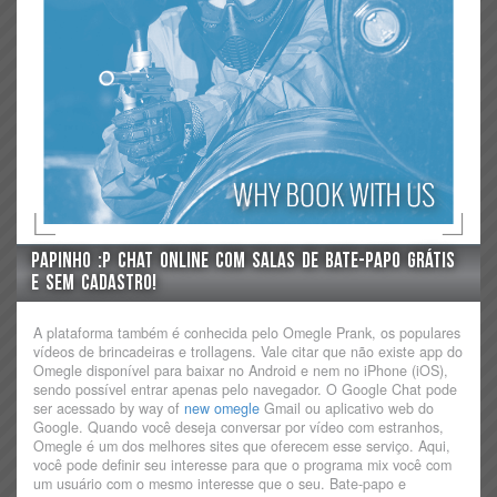
Papinho :p Chat Online Com Salas De Bate-papo Grátis
E Sem Cadastro!
A plataforma também é conhecida pelo Omegle Prank, os populares
vídeos de brincadeiras e trollagens. Vale citar que não existe app do
Omegle disponível para baixar no Android e nem no iPhone (iOS),
sendo possível entrar apenas pelo navegador. O Google Chat pode
ser acessado by way of
new omegle
Gmail ou aplicativo web do
Google. Quando você deseja conversar por vídeo com estranhos,
Omegle é um dos melhores sites que oferecem esse serviço. Aqui,
você pode definir seu interesse para que o programa mix você com
um usuário com o mesmo interesse que o seu. Bate-papo e