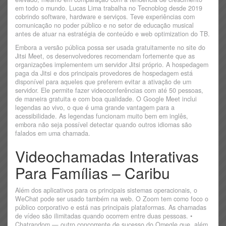
em todo o mundo. Lucas Lima trabalha no Tecnoblog desde 2019
cobrindo software, hardware e serviços. Teve experiências com
comunicação no poder público e no setor de educação musical
antes de atuar na estratégia de conteúdo e web optimization do TB.
Embora a versão pública possa ser usada gratuitamente no site do
Jitsi Meet, os desenvolvedores recomendam fortemente que as
organizações implementem um servidor Jitsi próprio. A hospedagem
paga da Jitsi e dos principais provedores de hospedagem está
disponível para aqueles que preferem evitar a ativação de um
servidor. Ele permite fazer videoconferências com até 50 pessoas,
de maneira gratuita e com boa qualidade. O Google Meet inclui
legendas ao vivo, o que é uma grande vantagem para a
acessibilidade. As legendas funcionam muito bem em inglês,
embora não seja possível detectar quando outros idiomas são
falados em uma chamada.
Videochamadas Interativas
Para Famílias – Caribu
Além dos aplicativos para os principais sistemas operacionais, o
WeChat pode ser usado também na web. O Zoom tem como foco o
público corporativo e está nas principais plataformas. As chamadas
de vídeo são ilimitadas quando ocorrem entre duas pessoas. •
Chatrandom — outro concorrente de sucesso do Omegle que, além