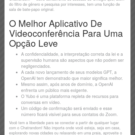
do filtro de gênero e pesquisa por interesses, tem uma função de
sala de bate-papo original.
O Melhor Aplicativo De
Videoconferência Para Uma
Opção Leve
A confidencialidade, a interpretação correta da lei e a
supervisão humana são aspectos que não podem ser
negligenciados.
A cada novo lançamento de seus modelos GPT, a
OpenAI tem demonstrado que maior significa melhor.
Mesmo assim, após anos de domínio, a OpenAI
enfrenta um público mais exigente.
O Yubo é uma plataforma repleta de recursos para
conversas em vídeo.
Um código de confirmação será enviado e esse
número ficará visível para seus contatos do Zoom.
Você tem a liberdade para se conectar a partir de qualquer lugar
com o Chatrandom! Não importa onde você esteja, seja em casa,
explorando novas cidades ou relaxando em uma praia, aproveite o