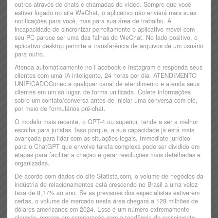
outros através de chats e chamadas de vídeo. Sempre que você
estiver logado no site WeChat, o aplicativo não enviará mais suas
notificações para você, mas para sua área de trabalho. A
incapacidade de sincronizar perfeitamente o aplicativo móvel com
seu PC parece ser uma das falhas do WeChat. No lado positivo, o
aplicativo desktop permite a transferência de arquivos de um usuário
para outro.
Atenda automaticamente no Facebook e Instagram e responda seus
clientes com uma IA inteligente, 24 horas por dia. ATENDIMENTO
UNIFICADOConecte qualquer canal de atendimento e atenda seus
clientes em um só lugar, de forma unificada. Colete informações
sobre um contato/conversa antes de iniciar uma conversa com ele,
por meio de formulários pré-chat.
O modelo mais recente, o GPT-4 ou superior, tende a ser a melhor
escolha para juristas. Isso porque, a sua capacidade já está mais
avançada para lidar com as situações legais. Immediate jurídico
para o ChatGPT que envolve tarefa complexa pode ser dividido em
etapas para facilitar a criação e gerar resoluções mais detalhadas e
organizadas.
De acordo com dados do site Statista.com, o volume de negócios da
indústria de relacionamentos está crescendo no Brasil a uma veloz
taxa de 8,17% ao ano. Se as previsões dos especialistas estiverem
certas, o volume de mercado nesta área chegará a 128 milhões de
dólares americanos em 2024. Esse é um número extremamente
elevado, mesmo em comparação com a tendência de crescimento