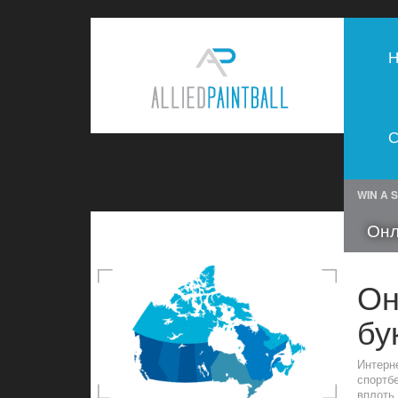
WIN A 
FIND YOU NEAREST PAINTBALL
Онл
CENTRE
Он
бу
Интерн
спортб
вплоть