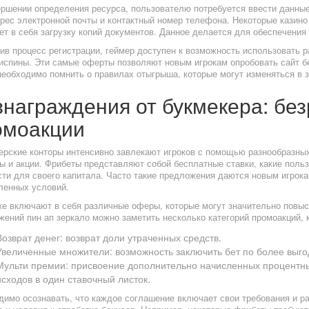
ершении определения ресурса, пользователю потребуется ввести данные
дрес электронной почты и контактный номер телефона. Некоторые казин
ет в себя загрузку копий документов. Данное делается для обеспечени
ив процесс регистрации, геймер доступен к возможность использовать 
испины. Эти самые оферты позволяют новым игрокам опробовать сайт б
необходимо помнить о правилах отыгрыша, которые могут изменяться в з
награждения от букмекера: без
омоакции
ерские конторы интенсивно завлекают игроков с помощью разнообразны
ы и акции. Фрибеты представляют собой бесплатные ставки, какие поль
сти для своего капитала. Часто такие предложения даются новым игрока
ленных условий.
же включают в себя различные оферы, которые могут значительно повыс
жений пин ап зеркало можно заметить несколько категорий промоакций, 
Возврат денег: возврат доли утраченных средств.
Увеличенные множители: возможность заключить бет по более выг
Мульти премии: присвоение дополнительно начисленных процентны
исходов в один ставочный листок.
димо осознавать, что каждое соглашение включает свои требования и р