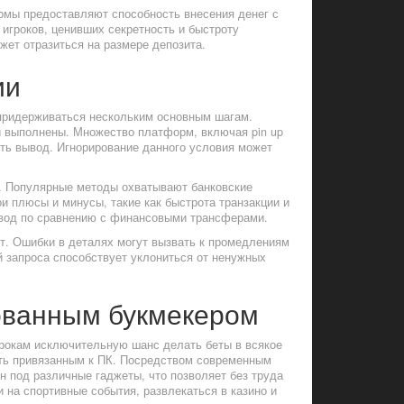
рмы предоставляют способность внесения денег с
 игроков, ценивших секретность и быстроту
ожет отразиться на размере депозита.
ии
 придерживаться нескольким основным шагам.
й выполнены. Множество платформ, включая pin up
ить вывод. Игнорирование данного условия может
. Популярные методы охватывают банковские
и плюсы и минусы, такие как быстрота транзакции и
вод по сравнению с финансовыми трансферами.
ут. Ошибки в деталях могут вызвать к промедлениям
 запроса способствует уклониться от ненужных
рованным букмекером
рокам исключительную шанс делать беты в всякое
быть привязанным к ПК. Посредством современным
 под различные гаджеты, что позволяет без труда
 на спортивные события, развлекаться в казино и