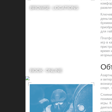
комфор
развле
BROWSE LOCATIONS
Ключев
деньга
букмек
$19.99
приобре
для ге
Платфо
игр в 
пристр
время 
Entry
игорны
Equipment Hire
For a session of Paintball
Объ
And 100 Paintballs
BOOK ONLINE
Азартн
и вете
вознаг
спорт, 
Слияние
понима
игры. 
деятел
конкре