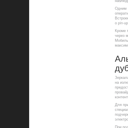
наблюд
Одним 
операт
Встрое
о pin-u
Кроме 
через 
Мобиль
максим
Ал
дуб
Зеркал
на изл
предос
провай
контент
Для пр
специа
подчер
электр
При по