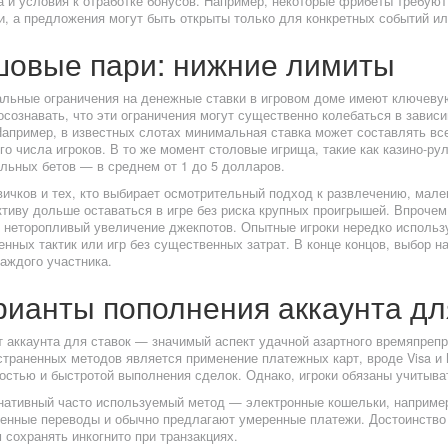
а и условия к отработке бонусов. Например, некоторые фрибеты требуют
и, а предложения могут быть открыты только для конкретных событий и
шовые пари: нижние лимиты
льные ограничения на денежные ставки в игровом доме имеют ключевую
сознавать, что эти ограничения могут существенно колебаться в зависим
Например, в известных слотах минимальная ставка может составлять вс
о числа игроков. В то же момент столовые игрища, такие как казино-ру
льных бетов — в среднем от 1 до 5 долларов.
вичков и тех, кто выбирает осмотрительный подход к развлечению, мал
ктиву дольше оставаться в игре без риска крупных проигрышей. Впрочем
е неторопливый увеличение джекпотов. Опытные игроки нередко исполь
нных тактик или игр без существенных затрат. В конце концов, выбор н
каждого участника.
рианты пополнения аккаунта дл
т аккаунта для ставок — значимый аспект удачной азартного времяпреп
страненных методов является применение платежных карт, вроде Visa и 
остью и быстротой выполнения сделок. Однако, игроки обязаны учитыва
ативный часто используемый метод — электронные кошельки, например, к
енные переводы и обычно предлагают умеренные платежи. Достоинство 
 сохранять инкогнито при транзакциях.