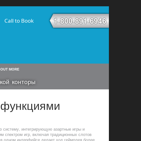
Call to Book
D OUT MORE
кой конторы
с функциями
ю систему, интегрирующую азартные игры и
им спектром игр, включая традиционных слотов
в в одном интерфейсе делает ход геймплея более