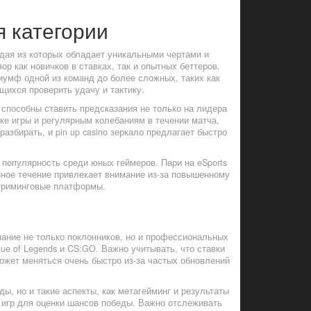
 категории
дая из которых обладает уникальными чертами и
р как новичков в ставках, так и опытных беттеров.
риумф одной из команд до более сложных, таких как
щихся проверить удачу и тактику.
 способны ставить предсказания не только на лидера
ке игры и регулярным колебаниям в течении матча,
азбирать, и pin up casino зеркало предлагает быстро
 популярность среди юных геймеров. Пари на eSports
анное течение привлекает внимание из-за повышенному
стриминговые платформы.
мание не только поклонников, но и профессиональных
ue of Legends и CS:GO. Важно учитывать, что ставки
ожет меняться очень быстро из-за частых обновлений
ы, но и такие аспекты, как метагейминг и результаты
 игр для оценки шансов победы. Важно отслеживать