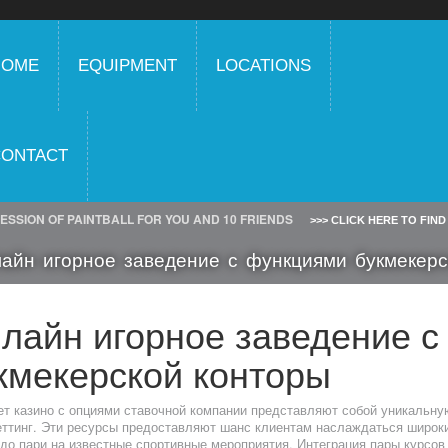
HOME
EQUIPMENT
LOCATIONS
CONTACT
SESSION OF PAINTBALL FOR YOU AND 10 FRIENDS
>>> CLICK HERE TO FIN
айн игорное заведение с функциями букмекерс
лайн игорное заведение 
кмекерской конторы
ет казино с опциями ставочной компании представляют собой уникальну
еттинг. Эти ресурсы предоставляют шанс клиентам наслаждаться широк
 до пари на известные спортивные мероприятия. Интеграция пары курсо