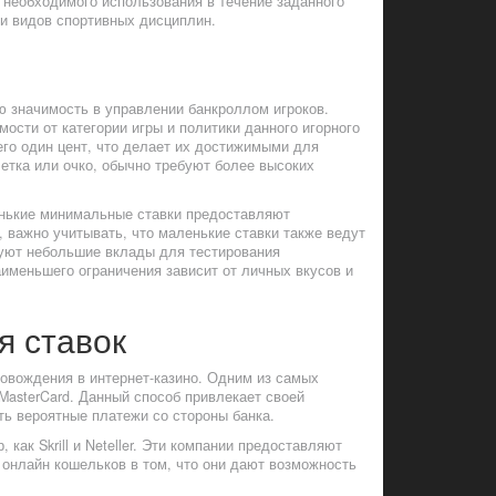
 необходимого использования в течение заданного
ли видов спортивных дисциплин.
 значимость в управлении банкроллом игроков.
ости от категории игры и политики данного игорного
его один цент, что делает их достижимыми для
летка или очко, обычно требуют более высоких
енькие минимальные ставки предоставляют
, важно учитывать, что маленькие ставки также ведут
зуют небольшие вклады для тестирования
аименьшего ограничения зависит от личных вкусов и
я ставок
ровождения в интернет-казино. Одним из самых
MasterCard. Данный способ привлекает своей
ть вероятные платежи со стороны банка.
ак Skrill и Neteller. Эти компании предоставляют
онлайн кошельков в том, что они дают возможность