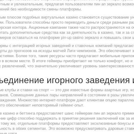
тным и увлекательным, предлагая пользователям пин ап зеркало воз
чений без необходимости смены платформы.
ым плюсом подобных виртуальных казино становится существование уни
ми. Пользователи способны просто переводить деньги среди разными ра
ерская контора. Акционные кампании также часто распространяются на 
тать дополнительные средства как за деятельность в казино, так и за 
ймеров оставаться на платформе pin-up casino зеркало и повышать свои
рмы с интеграцией игорных заведений и ставочных компаний предлагаю
карты до прогнозов на исходы матчей Лиги чемпионов. Это обеспечивает
астиями. Более того, такие ресурсы часто предлагают мобильные прило
и в всяком месте. В итоге геймеры приобретают не только комфорт, но 
х развлечений, что значительно увеличивает уровень заинтересованност
единение игорного заведения и
ые клубы и ставки на спорт — это две известные формы азартных игр, к
ранов. Совмещение данных пары направлений в состоянии в разы увелич
раждения. Множество интернет-платформ дают клиентам опцию параллель
что обеспечивает неповторимый гейминг-опыт.
 казино и беттинга предоставляет шанс геймерам пин ап зеркало примен
ние цифр способно поддержать в принятии решения заключений как за и
К тому же, отдельные платформы предоставляют эксклюзивные бонусы 
ьность в обоих сегментах. Это возможно предусматривать даровые став
тные шаги.