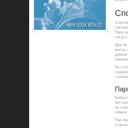
Сп
Спорти
тактика
Пари на
число 
Другой 
матча,
данная 
приним
Не стои
содержа
степен
Пар
Киберс
бетторо
на эле
геймов 
При по
в прош