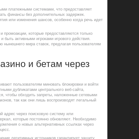
ными платежными системами, что предоставляет
мать финансы без дополнительных задержек.
ия или изменения шансов, особенно когда речь идет
и промоакции, которые предоставляются только
и быть активными игроками игрового действия.
ю нынешнего мира ставок, предлагая пользователям
азино и бетам через
чивают пользователям миновать блокировки и войти
лными дубликатами центрального веб-сайта,
ся, чтобы обходить запреты, наложенные сетевыми
конов, так как они лишь воспроизводят легальный
й адрес через поисковую систему или
еркал, которые постоянно обновляют. Необходимо
домления о новых альтернативных ссылках через
цесс.
нение легитимных источников гарантирует защиту