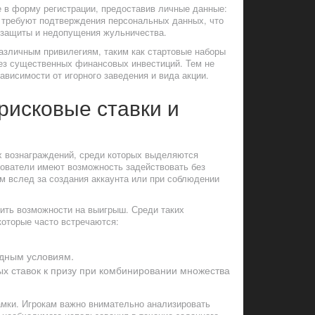
 в форму регистрации, предоставив личные данные:
о требуют подтверждения персональных данных, что
я защиты и недопущения жульничества.
различным привилегиям, таким как стартовые наборы
ез существенных финансовых инвестиций. Тем не
ависимости от игорного заведения и вида акции.
рисковые ставки и
х вознаграждений, среди которых выделяются
зователи имеют возможность задействовать без
м вслед за создания аккаунта или при соблюдении
ить возможности на выигрыш. Среди таких
которые часто встречаются:
одным условиям.
х ставок к призу при комбинировании множества
амки. Игрокам важно внимательно анализировать