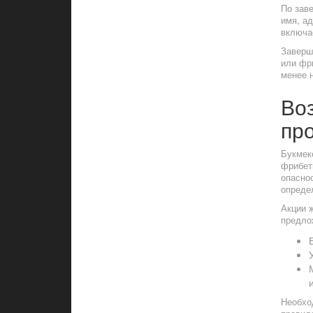
По зав
имя, а
включа
Заверш
или фр
менее 
Воз
пр
Букмек
фрибет
опасно
опреде
Акции 
предло
Необхо