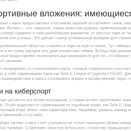
ортивные вложения: имеющиеся
вные ставки предоставляют участникам широкий ассортимент типов, каж
ми. Футбол — это, наверное, самая известная рубрика, привлекающая взо
 соккер содержат в себя разнообразие вариантов: от простых пари на т
голов или угловых. Это делает соккер оптимальным выбором для стремя
увлекательной областью становятся пари на игры в теннис. Тут геймеры
 но и на сумму раундов или даже конкретных геймов. Вследствие динами
игра предоставляет исключительные возможности для тех, кто обожает р
ать решения.
т игнорировать и о электронном спорте, который стремительно получает
т в себя соревнования такие как Dota 2, League of Legends и CS:GO. Д
и взаимодействия и шанса отслеживать играми в онлайн-режиме через 
и на киберспорт
порт делается все более популярным, и ставки на него притягивают вни
в. Особо выделяются соревнования по подобным играм, как Dota 2, Leag
ктронный спорт имеют свои характеристики. Например, уровень команд м
и изменений в составах.
дбора тактики ставок стоит учитывать не только нынешнюю форму команд
лых турнирах. Ставочники зачастую используют статистику предыдущих