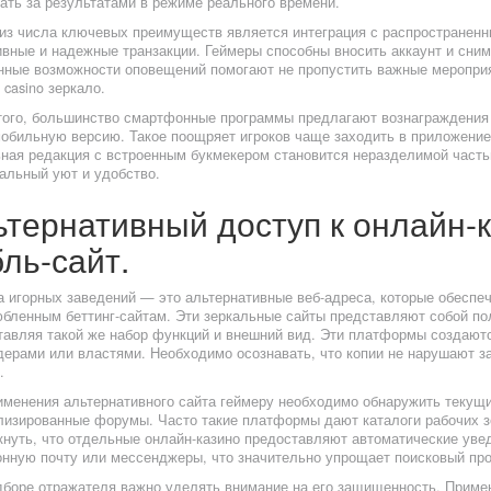
ать за результатами в режиме реального времени.
из числа ключевых преимуществ является интеграция с распространен
ивные и надежные транзакции. Геймеры способны вносить аккаунт и сни
нные возможности оповещений помогают не пропустить важные мероприят
p casino зеркало.
того, большинство смартфонные программы предлагают вознаграждения 
мобильную версию. Такое поощряет игроков чаще заходить в приложение 
ная редакция с встроенным букмекером становится неразделимой часть
альный уют и удобство.
ьтернативный доступ к онлайн-к
ль-сайт.
а игорных заведений — это альтернативные веб-адреса, которые обеспе
юбленным беттинг-сайтам. Эти зеркальные сайты представляют собой по
тавляя такой же набор функций и внешний вид. Эти платформы создают
дерами или властями. Необходимо осознавать, что копии не нарушают за
.
именения альтернативного сайта геймеру необходимо обнаружить текущи
лизированные форумы. Часто такие платформы дают каталоги рабочих з
кнуть, что отдельные онлайн-казино предоставляют автоматические уве
онную почту или мессенджеры, что значительно упрощает поисковый про
дборе отражателя важно уделять внимание на его защищенность. Приме