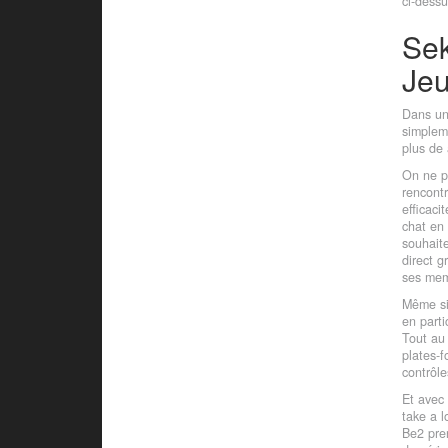
ci-dessu
Sek
Jeu
Dans un 
simpleme
plus de 
On ne p
rencontr
efficaci
chat en 
souhaite
direct g
ses memb
Même si
en parti
Tout au 
plates-f
contrôle
Et avec 
take a l
Be2 pren