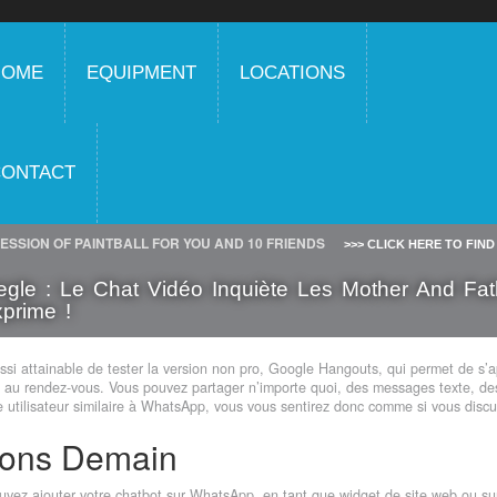
HOME
EQUIPMENT
LOCATIONS
CONTACT
SESSION OF PAINTBALL FOR YOU AND 10 FRIENDS
>>> CLICK HERE TO FIN
gle : Le Chat Vidéo Inquiète Les Mother And Fath
xprime !
ussi attainable de tester la version non pro, Google Hangouts, qui permet de s’a
e au rendez-vous. Vous pouvez partager n’importe quoi, des messages texte, des
e utilisateur similaire à WhatsApp, vous vous sentirez donc comme si vous disc
sons Demain
uvez ajouter votre chatbot sur WhatsApp, en tant que widget de site web ou s