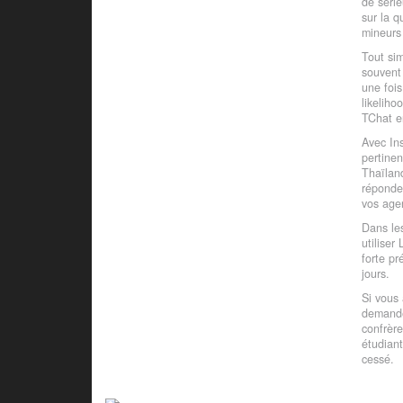
de série
sur la q
mineurs 
Tout sim
souvent 
une fois
likeliho
TChat en
Avec In
pertinen
Thaïlan
réponde
vos agen
Dans les
utiliser
forte pr
jours.
Si vous 
demande 
confrère
étudiant
cessé.