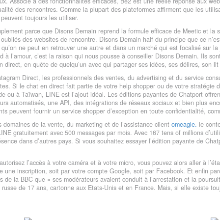
ux. Associé à des fonctionnalités efficaces, Be2 est une réelle réponse aux we
ualité des rencontres. Comme la plupart des plateformes affirment que les utilisa
peuvent toujours les utiliser.
plement parce que Disons Demain reprend la formule efficace de Meetic et la sp
oubliés des websites de rencontre. Disons Demain half du principe que ce n’es
 qu’on ne peut en retrouver une autre et dans un marché qui est focalisé sur l
od à l’amour, c’est la raison qui nous pousse à conseiller Disons Demain. Ils son
 direct, en quête de quelqu’un avec qui partager ses idées, ses délires, son lit
stagram Direct, les professionnels des ventes, du advertising et du service co
tes. Si le chat en direct fait partie de votre help shopper ou de votre stratégi
de ou à Taïwan, LINE est l’ajout idéal. Les éditions payantes de Chatport offr
urs automatisés, une API, des intégrations de réseaux sociaux et bien plus enc
ts peuvent fournir un service shopper d’exception en toute confidentialité, co
 domaines de la vente, du marketing et de l’assistance client
omeagle.
le cont
 LINE gratuitement avec 500 messages par mois. Avec 167 tens of millions d’util
ésence dans d’autres pays. Si vous souhaitez essayer l’édition payante de Chatp
autorisez l’accès à votre caméra et à votre micro, vous pouvez alors aller à l’é
une inscription, soit par votre compte Google, soit par Facebook. Et enfin par
s de la BBC que « ses modérateurs avaient conduit à l’arrestation et la poursu
 russe de 17 ans, cartonne aux Etats-Unis et en France. Mais, si elle existe to