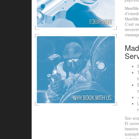
MeetMe 
d’interd
MeetMe. 
C’est ce
rencontr
messages
Made
Ser
Son enqu
Et comm
besoins 
suscepti