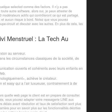
uelque selected comme des factors. Il n’y a pas
toute autre software, alors oui, je peux attester de
0 modérateurs actifs qui contrôleront ce qui est partagé.
ités et aucun risque à bord. Notez que vous pouvez
e-circuit et discuter avec les autres. En plus de cela, les
vi Menstruel : La Tech Au
exion au serveur.
dans les circumstances classiques de la société, de
ication ouverts et cohérents avec leurs enfants en
Web.
hologiquement», achève le créateur.
 et easy qui a l’air luxueuse, contrairement à de
ers quelle web page le client est en prepare de consulter.
yés, vous pouvez adapter votre messagerie LINE aux
s délais avant résolution et taux de satisfaction sont plus
rière pour en savoir plus sur les fonctionnalités décrites