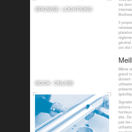
les don
BROWSE LOCATIONS
interméd
Brother
Il propo
$19.99
nécessai
platefor
réglemen
général.
ont été 
Meil
Entry
Equipment Hire
Même si
For a session of Paintball
grand no
And 100 Paintballs
doivent
BOOK ONLINE
utilisat
présente
spécifiq
Signaler
actions 
honteux
site. D
pas les 
utilisa
psychol