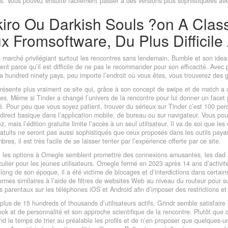
s. Vous pouvez ensuite facilement passer à des versions plus sophistiquées ave
iro Ou Darkish Souls ?on A Class
x Fromsoftware, Du Plus Difficile 
marché privilégiant surtout les rencontres sans lendemain, Bumble et son idea of
nt parce qu’il est difficile de ne pas le recommander pour son efficacité. Ave
a hundred ninety pays, peu importe l’endroit où vous êtes, vous trouverez des g
résente plus vraiment ce site qui, grâce à son concept de swipe et de match a
es. Même si Tinder a changé l’univers de la rencontre pour lui donner un facet 
té. Pour peu que vous soyez patient, trouver du sérieux sur Tinder c’est 100 pe
direct basique dans l’application mobile, de bureau ou sur navigateur. Vous po
z, mais l’édition gratuite limite l’accès à un seul utilisateur. Il va de soi que l
ratuits ne seront pas aussi sophistiqués que ceux proposés dans les outils payan
res, il est très facile de se laisser tenter par l’expérience offerte par ce site.
 les options à Omegle semblent promettre des connexions amusantes, les dad an
culier pour les jeunes utilisateurs. Omegle fermé en 2023 après 14 ans d’activité
long de son époque, il a été victime de blocages et d’interdictions dans certai
ormes similaires à l’aide de filtres de websites Web au niveau du routeur pour s
s parentaux sur les téléphones iOS et Android afin d’imposer des restrictions et
plus de 15 hundreds of thousands d’utilisateurs actifs, Grindr semble satisfaire
ook at de personnalité et son approche scientifique de la rencontre. Plutôt que de 
d le temps de trier au préalable les profils et de n’en proposer que quelques-un