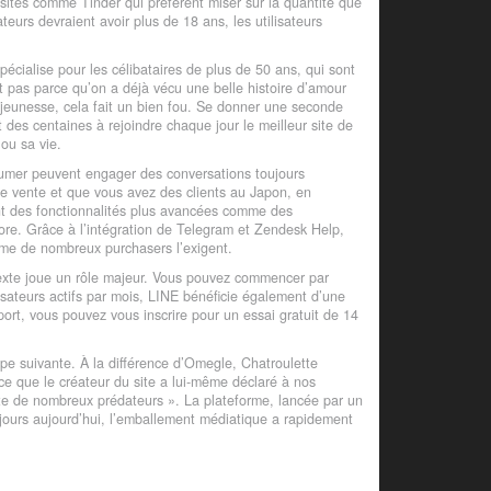
bsites comme Tinder qui préfèrent miser sur la quantité que
teurs devraient avoir plus de 18 ans, les utilisateurs
écialise pour les célibataires de plus de 50 ans, qui sont
t pas parce qu’on a déjà vécu une belle histoire d’amour
a jeunesse, cela fait un bien fou. Se donner une seconde
t des centaines à rejoindre chaque jour le meilleur site de
 ou sa vie.
nsumer peuvent engager des conversations toujours
e de vente et que vous avez des clients au Japon, en
ent des fonctionnalités plus avancées comme des
ore. Grâce à l’intégration de Telegram et Zendesk Help,
mme de nombreux purchasers l’exigent.
exte joue un rôle majeur. Vous pouvez commencer par
isateurs actifs par mois, LINE bénéficie également d’une
ort, vous pouvez vous inscrire pour un essai gratuit de 14
tape suivante. À la différence d’Omegle, Chatroulette
ce que le créateur du site a lui-même déclaré à nos
ite de nombreux prédateurs ». La plateforme, lancée par un
ujours aujourd’hui, l’emballement médiatique a rapidement