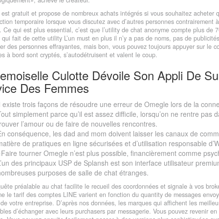
est gratuit et propose de nombreux achats intégrés si vous souhaitez acheter q
iction temporaire lorsque vous discutez avec d’autres personnes contrairement à 
Ce qui est plus essential, c’est que l’utility de chat anonyme compte plus de 7
 qui fait de cette utility L’un must en plus il n’y a pas de noms, pas de public
er des personnes effrayantes, mais bon, vous pouvez toujours appuyer sur le coup
 à bord sont cryptés, s’autodétruisent et valent le coup.
moiselle Culotte Dévoile Son Appli De Sui
vice Des Femmes
Il existe trois façons de résoudre une erreur de Omegle lors de la conn
Tout simplement parce qu’il est assez difficile, lorsqu’on ne rentre pas 
trouver l’amour ou de faire de nouvelles rencontres.
En conséquence, les dad and mom doivent laisser les canaux de commun
matière de pratiques en ligne sécurisées et d’utilisation responsable d’
«Faire tourner Omegle n’est plus possible, financièrement comme psyc
L’un des principaux USP de Splansh est son interface utilisateur premium
nombreuses purposes de salle de chat étranges.
ête préalable au chat facilite le recueil des coordonnées et signale à vos brok
e le tarif des comptes LINE varient en fonction du quantity de messages envo
de votre entreprise. D’après nos données, les marques qui affichent les meilleur
bles d’échanger avec leurs purchasers par messagerie. Vous pouvez revenir en ar