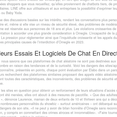
nées shoppers que vous recueillez, qu’elles proviennent de chatbots tiers, de 
iaires. LINE offre aux utilisateurs et aux entreprises la possibilité d’exprimer 
s ou Baby Yoda.
se des discussions basées sur les intérêts, rendant les conversations plus per
re et, même si elle vise un niveau de sécurité élevé, des problèmes de modérati
me est réservée aux personnes de 18 ans et plus. Les violations croissantes de l
tation à accorder une plus grande consideration à Omegle. L’incapacité de la p
 La pression pour réglementer ainsi que l’inquiétude croissante et les appels d
les principales causes de l’interdiction d’Omegle en 2023.
leurs Essais Et Logiciels De Chat En Direc
 nous savons que ces plateformes de chat aléatoire ne sont pas destinées aux 
mbre en raison des tendances et de la curiosité. Voici les dangers des sites/
 connaître, présentés en points, chaque point évaluation par Elabo dans un pa
eurs recherchent des plateformes similaires proposant des appels vidéo aléatoir
nt toutes des caractéristiques, des inconvénients, des problèmes de sécurité et 
ue.
 les sites en question pour obtenir un renforcement de leurs situations d’accès 
ont été menées, elles ont abouti à des mesures de pacotille. « Que des adultes
 », dénonce Laurence, maman de deux enfants de 10 et thirteen ans qui a décou
e nombreuses personnalités du showbiz – surtout américaines – ont débarqué su
dangers de son site, «il ne peut y avoir de bilan honnête d’Omegle sans recon
tion, y compris en commettant des crimes atroces et innommables». «Faire tourn
ogiquement», achève le créateur.