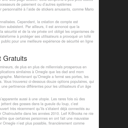
processeurs de paiement ou d’autres systèmes
leur personnalité à l’aide de stickers amusants, comme Mario
sonnalisées. Cependant, la création de compte est
on subsistent. Par ailleurs, il est annoncé que la
a sécurité et de la vie privée ont obligé les organismes de
lateforme à protéger ses utilisateurs a provoqué un tollé
u public pour une meilleure expérience de sécurité en ligne
t Gratuits
mineurs, de plus en plus de millennials prosperous en
applications similaires à Omegle que les dad and mom
ragraphe. Maintenant qu’Omegle a fermé ses portes, les
es. Vous trouverez ci-dessous douze options populaires, qui
une pertinence différentes pour les utilisateurs d’un âge
s’apparente aussi à une utopie. Les rares fois où des
 jettent des gosses dans la gueule du loup, c’est
vert très récemment qu’ils s’étaient déjà connectés au
r Chatroulette dans les années 2010. Leif K-Brooks ne nie
naître que certaines personnes en ont fait une mauvaise
er Omegle n’est plus possible, financièrement comme