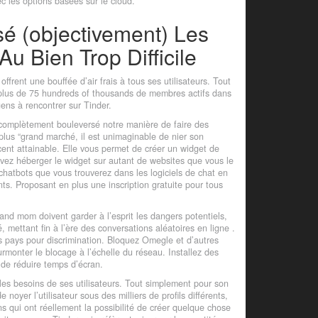
c les options basées sur le cloud.
é (objectivement) Les
Au Bien Trop Difficile
frent une bouffée d’air frais à tous ses utilisateurs. Tout
c plus de 75 hundreds of thousands de membres actifs dans
ens à rencontrer sur Tinder.
 complètement bouleversé notre manière de faire des
plus “grand marché, il est unimaginable de nier son
rcent attainable. Elle vous permet de créer un widget de
uvez héberger le widget sur autant de websites que vous le
es chatbots que vous trouverez dans les logiciels de chat en
ts. Proposant en plus une inscription gratuite pour tous
d mom doivent garder à l’esprit les dangers potentiels,
, mettant fin à l’ère des conversations aléatoires en ligne .
ns pays pour discrimination. Bloquez Omegle et d’autres
urmonter le blocage à l’échelle du réseau. Installez des
 de réduire temps d’écran.
 les besoins de ses utilisateurs. Tout simplement pour son
noyer l’utilisateur sous des milliers de profils différents,
s qui ont réellement la possibilité de créer quelque chose