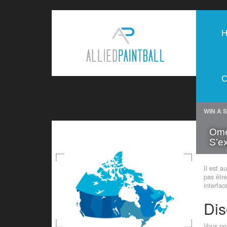
WIN A 
FIND YOU NEAREST PAINTBALL
Ome
CENTRE
S’e
Il est a
pas êtr
interfac
Di
Vous po