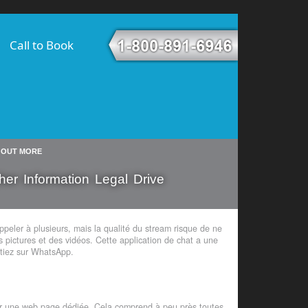
Call to Book
D OUT MORE
er Information Legal Drive
ppeler à plusieurs, mais la qualité du stream risque de ne
 pictures et des vidéos. Cette application de chat a une
utiez sur WhatsApp.
ur une web page dédiée. Cela comprend à peu près toutes