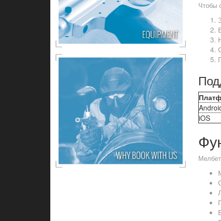
Чтобы 
Под
Плат
Androi
iOS
Фу
Мелбет