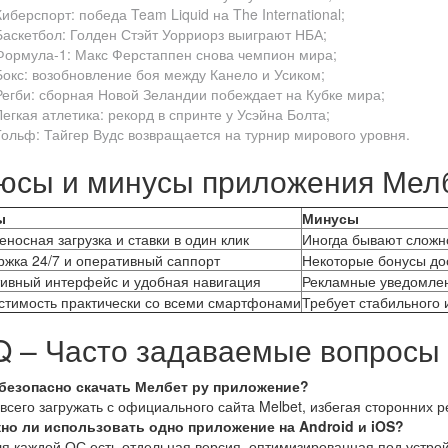
Киберспорт: победа Team Liquid на The International;
Баскетбол: Голден Стэйт Уорриорз выиграют НБА;
Формула-1: Макс Ферстаппен снова чемпион мира;
Бокс: возобновление боя между Канело и Усиком;
Регби: сборная Новой Зеландии побеждает на Кубке мира;
Легкая атлетика: рекорд в спринте у Усэйна Болта;
Гольф: Тайгер Вудс возвращается на турнир мирового уровня.
юсы и минусы приложения Мел
ы
Минусы
носная загрузка и ставки в один клик
Иногда бывают сложн
жка 24/7 и оперативный саппорт
Некоторые бонусы дос
ивный интерфейс и удобная навигация
Рекламные уведомлен
стимость практически со всеми смартфонами
Требует стабильного
Q – Часто задаваемые вопросы
к безопасно скачать Мелбет ру приложение?
всего загружать с официального сайта Melbet, избегая сторонних р
жно ли использовать одно приложение на Android и iOS?
ля каждой ОС есть отдельная версия, оптимизированная под устрой