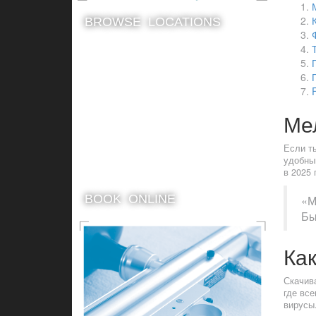
BROWSE LOCATIONS
$19.99
Ме
Если т
Entry
удобны
Equipment Hire
For a session of Paintball
в 2025 
And 100 Paintballs
BOOK ONLINE
«М
Бы
Как
Скачив
где вс
вирусы