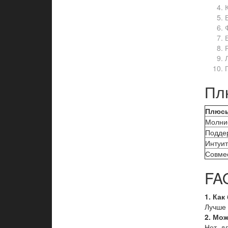
Пл
Плюс
Молние
Поддер
Интуит
Совме
FA
1. Ка
Лучше 
2. Мо
Нет, д