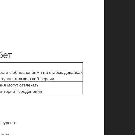
бет
ости с обновлениями на старых девайсах
тупны только в веб-версии
ия могут отвлекать
 интернет-соединения
есурсов.
ства.