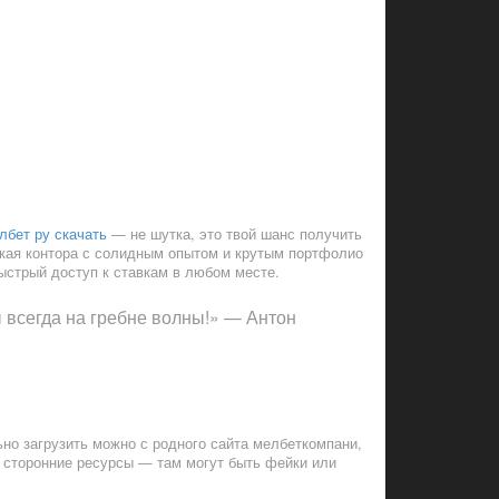
лбет ру скачать
— не шутка, это твой шанс получить
кая контора с солидным опытом и крутым портфолио
быстрый доступ к ставкам в любом месте.
ы всегда на гребне волны!» — Антон
но загрузить можно с родного сайта мелбеткомпани,
и сторонние ресурсы — там могут быть фейки или