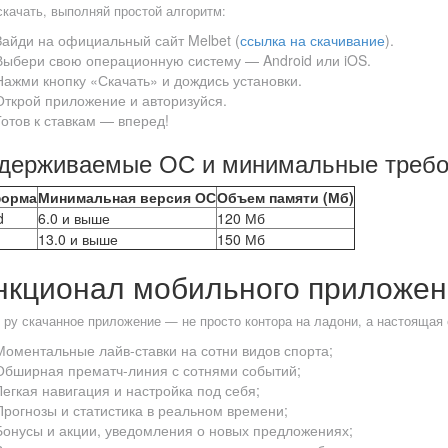
скачать, выполняй простой алгоритм:
Зайди на официальный сайт Melbet (
ссылка на скачивание
).
Выбери свою операционную систему — Android или iOS.
Нажми кнопку «Скачать» и дождись установки.
Открой приложение и авторизуйся.
Готов к ставкам — вперед!
держиваемые ОС и минимальные требо
форма
Минимальная версия ОС
Объем памяти (Мб)
d
6.0 и выше
120 Мб
13.0 и выше
150 Мб
нкционал мобильного приложен
 ру скачанное приложение — не просто контора на ладони, а настоящая 
Моментальные лайв-ставки на сотни видов спорта;
Обширная прематч-линия с сотнями событий;
Легкая навигация и настройка под себя;
Прогнозы и статистика в реальном времени;
Бонусы и акции, уведомления о новых предложениях;