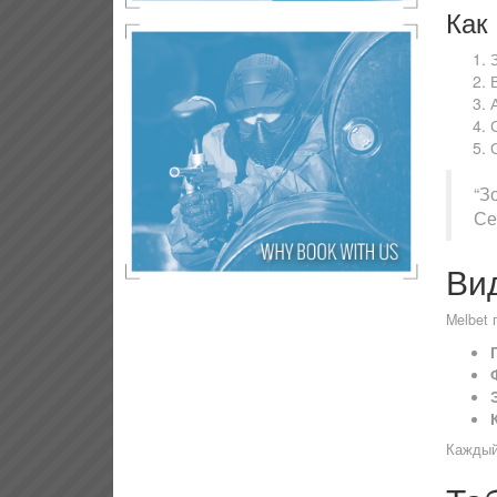
Как
“З
Се
Вид
Melbet 
Каждый