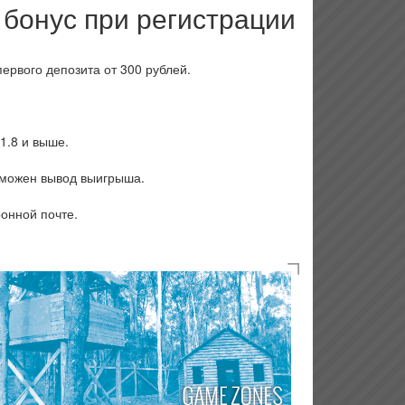
 бонус при регистрации
ервого депозита от 300 рублей.
1.8 и выше.
зможен вывод выигрыша.
ронной почте.