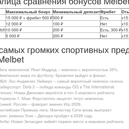
лица сравнения бонусов Melbet
Максимальный бонус
Минимальный депозит
Фрибет
От
15 000 ₽ + фрибет 500 ₽
300 ₽
Есть
х15
12 000 ₽
100 ₽
Нет
х10
tch
10 000 ₽
200 ₽
Есть, 300 ₽
х15
5 000 ₽
200 ₽
Нет
х10
 самых громких спортивных пре
Melbet
Лига чемпионов: Реал Мадрид – чемпион с вероятностью 35%.
Чемпионат мира по футболу: Бразилия выйдет в финал.
НБА: Лос-Анджелес Лейкерс – самый вероятный чемпион сезона.
Киберспорт: Dota 2 – победа команды OG в The International.
Теннис: Новак Джокович вернётся в топ-3 мирового рейтинга.
Формула-1: Макс Ферстаппен защитит титул чемпиона.
Хоккей: Россия – фаворит зимних Игр 2026.
Английская Премьер-лига: Манчестер Сити вновь выиграет.
Бокс: реванш Усик – Джошуа пройдет в 2026 году.
Регби: Новая Зеландия займёт первое место в мировом рейтинге.