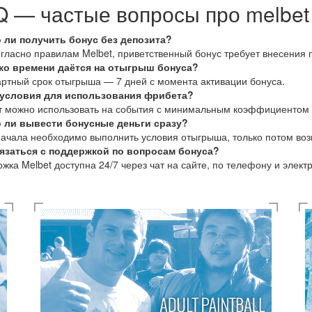
Q — частые вопросы про melbet
 ли получить бонус без депозита?
огласно правилам Melbet, приветственный бонус требует внесения п
ко времени даётся на отыгрыш бонуса?
ртный срок отыгрыша — 7 дней с момента активации бонуса.
 условия для использования фрибета?
 можно использовать на события с минимальным коэффициентом 
 ли вывести бонусные деньги сразу?
начала необходимо выполнить условия отыгрыша, только потом во
вязаться с поддержкой по вопросам бонуса?
жка Melbet доступна 24/7 через чат на сайте, по телефону и элект