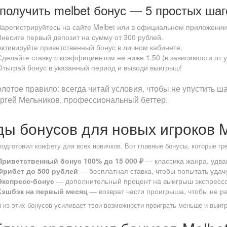
 получить melbet бонус — 5 простых шаг
Зарегистрируйтесь на сайте Melbet или в официальном приложении
Внесите первый депозит на сумму от 300 рублей.
Активируйте приветственный бонус в личном кабинете.
Сделайте ставку с коэффициентом не ниже 1.50 (в зависимости от у
Отыграй бонус в указанный период и выводи выигрыш!
олотое правило: всегда читай условия, чтобы не упустить ш
ргей Мельников, профессиональный беттер.
ы бонусов для новых игроков M
подготовил конфету для всех новичков. Вот главные бонусы, которые гр
Приветственный бонус 100% до 15 000 ₽
— классика жанра, удва
Фрибет до 500 рублей
— бесплатная ставка, чтобы попытать удачу
Экспресс-бонус
— дополнительный процент на выигрыш экспрессов
Кэшбэк на первый месяц
— возврат части проигрыша, чтобы не р
 из этих бонусов усиливает твои возможности проиграть меньше и выиг