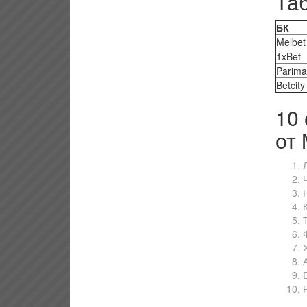
Таб
БК
Melbet
1xBet
Parima
Betcity
10
от 