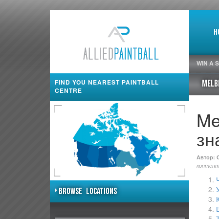
H
WIN A 
FIND YOU NEAREST PAINTBALL
Mel
CENTRE
Me
зн
Автор: 
контент
BROWSE LOCATIONS