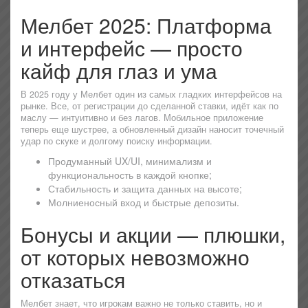
Мелбет 2025: Платформа
и интерфейс — просто
кайф для глаз и ума
В 2025 году у Мелбет один из самых гладких интерфейсов на
рынке. Все, от регистрации до сделанной ставки, идёт как по
маслу — интуитивно и без лагов. Мобильное приложение
теперь еще шустрее, а обновленный дизайн наносит точечный
удар по скуке и долгому поиску информации.
Продуманный UX/UI, минимализм и
функциональность в каждой кнопке;
Стабильность и защита данных на высоте;
Молниеносный вход и быстрые депозиты.
Бонусы и акции — плюшки,
от которых невозможно
отказаться
Мелбет знает, что игрокам важно не только ставить, но и