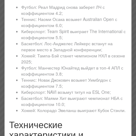
Футбол: Реал Мадрид снова заберет ЛЧ с
коэффициентом 4.2;
Теннис: Наоми Осака возьмет Australian Open с
коэффициентом 6.0;
Киберспорт: Team Spirit выиграет The International с
коэффициентом 5.5;
Баскетбол: Лос-Анджелес Лейкерс встанут на
первое место в Западной конференции;
Хоккей: Тампа-Бэй станет чемпионом НХЛ в сезоне
2025;
Футбол: Манчестер Юнайтед выйдет в топ-4 АПЛ с
коэффициентом 3.8;
Теннис: Новак Джокович возьмет Уимблдон с
коэффициентом 7.5;
Киберспорт: NAVI возьмут титул на ESL One;
Баскетбол: Маями Хит выиграют чемпионат НБА с
коэффициентом 10.0;
Хоккей: Колорадо Эвеланш выиграют Кубок Стэнли.
Технические
характеристики и