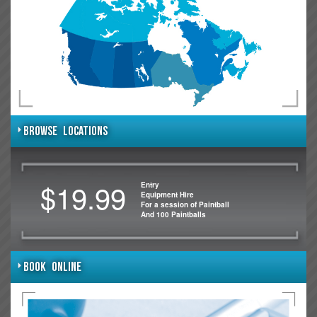
BROWSE LOCATIONS
$19.99
Entry
Equipment Hire
For a session of Paintball
And 100 Paintballs
BOOK ONLINE