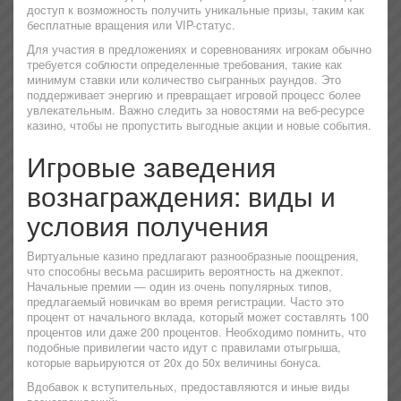
доступ к возможность получить уникальные призы, таким как
бесплатные вращения или VIP-статус.
Для участия в предложениях и соревнованиях игрокам обычно
требуется соблюсти определенные требования, такие как
минимум ставки или количество сыгранных раундов. Это
поддерживает энергию и превращает игровой процесс более
увлекательным. Важно следить за новостями на веб-ресурсе
казино, чтобы не пропустить выгодные акции и новые события.
Игровые заведения
вознаграждения: виды и
условия получения
Виртуальные казино предлагают разнообразные поощрения,
что способны весьма расширить вероятность на джекпот.
Начальные премии — один из очень популярных типов,
предлагаемый новичкам во время регистрации. Часто это
процент от начального вклада, который может составлять 100
процентов или даже 200 процентов. Необходимо помнить, что
подобные привилегии часто идут с правилами отыгрыша,
которые варьируются от 20x до 50x величины бонуса.
Вдобавок к вступительных, предоставляются и иные виды