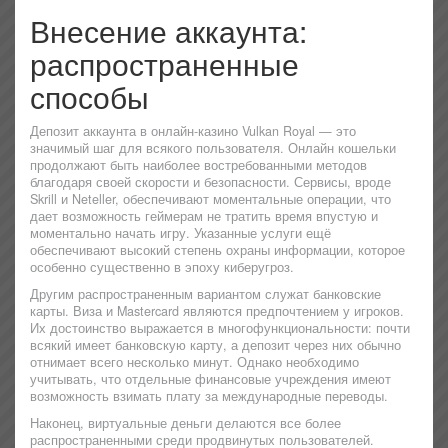
Внесение аккаунта:
распространенные
способы
Депозит аккаунта в онлайн-казино Vulkan Royal — это
значимый шаг для всякого пользователя. Онлайн кошельки
продолжают быть наиболее востребованными методов
благодаря своей скорости и безопасности. Сервисы, вроде
Skrill и Neteller, обеспечивают моментальные операции, что
дает возможность геймерам не тратить время впустую и
моментально начать игру. Указанные услуги ещё
обеспечивают высокий степень охраны информации, которое
особенно существенно в эпоху киберугроз.
Другим распространенным вариантом служат банковские
карты. Виза и Mastercard являются предпочтением у игроков.
Их достоинство выражается в многофункциональности: почти
всякий имеет банковскую карту, а депозит через них обычно
отнимает всего несколько минут. Однако необходимо
учитывать, что отдельные финансовые учреждения имеют
возможность взимать плату за международные переводы.
Наконец, виртуальные деньги делаются все более
распространенными среди продвинутых пользователей.