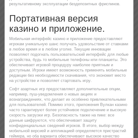
результативному эксплуатации бездепозитных фриспинов.
Портативная версия
казино и приложение.
Мобильная интерфейс казино и приложение предоставляют
игрокам уникальную шанс получать удовольствие от ставками
в любое время и в любом уголке. Текущие инновации
позволяют подогнать пользовательский интерфейс для любые
устройства, будь то мобильные телефоны или планшеты. Это
обеспечивает игровой процедуру наиболее приятным и
доступным. Игроки имеют возможность применять мобильные
редакции без необходимости скачивания, что экономит место
на устройстве и позволяет стартовать игру.
Софт азартных игр предоставляют дополнительные опции,
например, пуш-уведомления о новых акциях и
вознаграждениях, что делает их особенно привлекательными
для пользователей. Помимо этого, приложения Вулкан казино
часто гарантируют более устойчивое подключение и высокую
скорость загрузки игр. Безопасность также на пике: все
данные шифруются, что обеспечивает защиту
конфиденциальных сведений игроков. В итоге, выбор между
мобильной версией и аппликацией определяется пристрастий
геймера, но оба варианта обеспечивают высокое качество