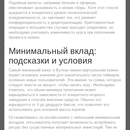
Подобные валюты, например биткоин и эфириум,
обеспечивают анонимность и низкие сборы. Хотя этот способ
нуждается в конкретного уровня технологической
осведомленности, он завлекает тех, кто уважает
конфиденциальность и децентрализацию. Криптовалютные
операции в большинстве случаев проходят оперативно, но
необходимо учитывать изменчивость курса при пополнении
баланса в казино.
Минимальный вклад:
подсказки и условия
Самый маленький взнос в Вулкан казино виртуальном казино
играет основную значение для значительного числа геймеров,
особенно новых пользователей. Эта именно та сумма, которую
следует внести на аккаунт, чтобы начать игру. Необходимо
отметить, что объем минимум пополнения может
варьироваться в зависимости от конкретного игорного
заведения и способа внесения средств. Обычно это
варьируется от 5 до двадцати баксов, что позволяет его
использовать для основной массы игроков.
Останавливаясь на онлайн-казино с небольшим минимальным
вкладом, пользователи получают возможность испробовать
ресурс без существенных материальных инвестиций. Тем не