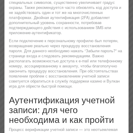
специальных символов, существенно увеличивает градус
охраны. Также рекомендуется часто обновлять код доступа и
не задействовать один и тот же на многочисленных
платформах. Двойная аутентификация (2FA) добавляет
дополнительный уровень сохранности, потребовав
подтверждающего действия с использованием SMS или
приложение-аутентификатор.
Если подключение к персональному профилю был потерян,
возвращение реально через процедуру восстановления
пароля. Для данного необходимо нажать “Забыли пароль?” на
странице входа и следовать рекомендациям. Важно
располагать возможностью доступа к e-mail или телефонному
номеру, ассоциированному к аккаунту, чтобы благополучно
закончить процедуру восстановления. При обстоятельствах
появлении проблем с восстановлением учетной записи
советуется обратиться в службу поддержки казино и Вулкан
игра для обрести быстрой помощи.
Аутентификация учетной
записи: для чего
необходима и как пройти
Процесс верификации учетной записи — это неотъемлемая