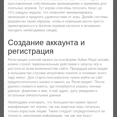
прославленная собственными промоакциями и премиями для
лояльных игроков. Тут игроки способны получать бонус до
12% каждую неделю, что позволяет минимизировать
проигрыши и продлить удовольствие от игры. Дизайн системы
разработан таким образом, чтобы и новенькие могли просто
ориентироваться в богатом игровом каталоге и мгновенно
находить необходимые секции.
Создание аккаунта и
регистрация
Регистрация учетной записи на платформе Vulkan Royal онлайн
казино служит первоначальным действием к запуску игр и
доступа ко всем возможностям сайта. Процедура регистрации
в большинстве случаев интуитивно понятен и отнимает всего
пару минут. Для старта пользователю нужно войти на сайт
предпочтительного казино и нажать на “Регистрация”. После
данного появится анкета, где потребуется указать личные
данные: фамилию и имя, e-mail адрес, дату рождения и
остальные обязательные данные.
Необходимо учитывать, что большинство казино просит
верификации лет игрока, так как азартные игры легальны
только взрослым лицам. Также следует сосредоточиться на
точность заполнения информации, так как они будут