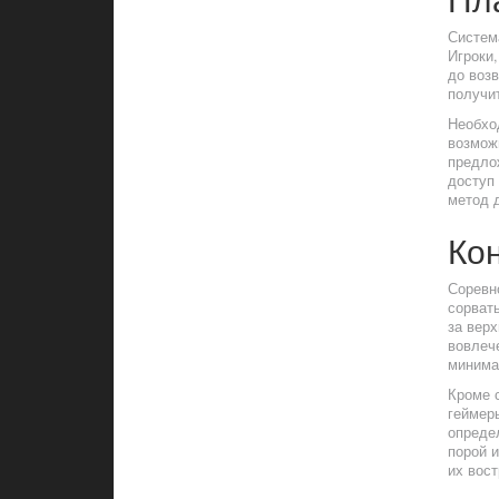
Систем
Игроки
до возв
получи
Необхо
возмож
предло
доступ
метод 
Ко
Соревн
сорвать
за вер
вовлеч
минима
Кроме 
геймеры
опреде
порой 
их вос