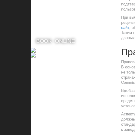
подтве
пользо
При вы
Entry
реценз
Equipment Hire
сайт
, 
For a session of Paintball
Таким п
And 100 Paintballs
данных
BOOK ONLINE
Пр
Правов
В осно
не толь
странах
Commiss
Вдобав
исполн
средст
устано
Аспект
должны
станда
к заве