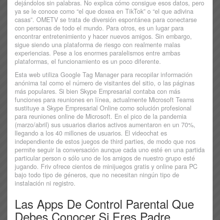
dejándolos sin palabras. No explica cómo consigue esos datos, pero
ya se le conoce como “el que doxea en TikTok” o “el que adivina
casas”. OMETV se trata de diversión espontánea para conectarse
con personas de todo el mundo. Para otros, es un lugar para
encontrar entretenimiento y hacer nuevos amigos. Sin embargo,
sigue siendo una plataforma de riesgo con realmente malas
experiencias. Pese a los enormes paralelismos entre ambas
plataformas, el funcionamiento es un poco diferente.
Esta web utiliza Google Tag Manager para recopilar información
anónima tal como el número de visitantes del sitio, o las páginas
más populares. Si bien Skype Empresarial contaba con más
funciones para reuniones en línea, actualmente Microsoft Teams
sustituye a Skype Empresarial Online como solución profesional
para reuniones online de Microsoft. En el pico de la pandemia
(marzo/abril) sus usuarios diarios activos aumentaron en un 70%,
llegando a los 40 millones de usuarios. El videochat es
independiente de estos juegos de third parties, de modo que nos
permite seguir la conversación aunque cada uno esté en una partida
particular person o sólo uno de los amigos de nuestro grupo esté
jugando. Friv ofrece cientos de minijuegos gratis y online para PC
bajo todo tipo de géneros, que no necesitan ningún tipo de
instalación ni registro.
Las Apps De Control Parental Que
Debes Conocer Si Eres Padre