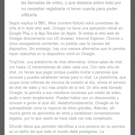
las llamadas de vídeo, y que destaca sobre todo por
no necesitar registrarte ni tener cuenta para poder
utilizarla.
Según explica la BBC, Alice (nombre ficticio) solía conectarse de
niña al in style sitio web. Omegle no tiene una aplicación oficial en
Google Play o la App Retailer de Apple. Si visitas el sitio web de
Omegle directamente con UC browser, Internet Explorer, Chrome u
otros navegadores corrientes, no podrás usar la cámara del
dispositivo. Sin embargo, hay una manera alternativa que te permite
hacer videochat en tu dispositivo móvil en Omegle.
TinyChat, una plataforma de chat alternativa, ofrece salas de chat
con hasta 12 transmisiones de video cada una. Con este sitio de
chat, no tienes que pagar porque puedes invitar a personas que
conoces y puedes establecer temas para tu chat. La plataforma, que
ocupa cinco millones de minutos de emisión al día, ofrece el servicio
de chat de video y voz más amplio de la red. Un sitio web llamado
Omegle, le permite a sus miembros conversar por medio de video,
audio o texto simplemente. Puedes hablar con un desconocido y
conocer a gente al azar allí; desafortunadamente, Omegle se ha
sobrepoblado como la mayoría de sitios grandes. Además, allí
mucha gente se aprovecha de otros y establecen conversaciones
ilegales, por lo que usarlo se hace cada vez más complicado.
Difundir datos que permitan identificar a una persona sin su permiso
es un delito del que todo el mundo debe protegerse. La