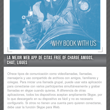
La Mejor Web App De Citas Free Of Charge Amigos,
Chat, Ligues
Ofrece tipos de comunicación como videollamadas, llamadas,
mensajería y uso compartido de archivos con amigos, familiares y
colegas. Para iniciar una llamada grupal, puede usar esta aplicación
para conectarse con varios participantes simultáneamente y grabar
llamadas en skype cuando quieras. A diferencia de otras
aplicaciones, todos los dispositivos aceptan ampliamente Skype, por
lo que descargarlo en su dispositivo es fácil y no es necesario
configurarlo. Si otros no tienen una cuenta pero quieren conectarse,
debe usar la función Skype para Web.