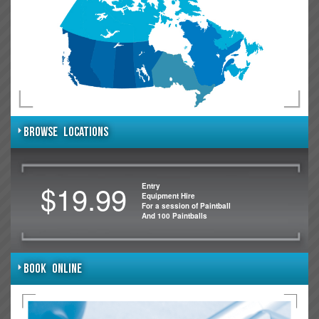
BROWSE LOCATIONS
$19.99
Entry
Equipment Hire
For a session of Paintball
And 100 Paintballs
BOOK ONLINE