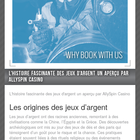
L'histoire fascinante des jeux d'argent un aperçu par
AllySpin Casino
L'histoire fascinante des jeux d'argent un aperçu par AllySpin Casino
Les origines des jeux d’argent
Les jeux d’argent ont des racines anciennes, remontant à des
civilisations comme la Chine, l’Égypte et la Grèce. Des découvertes
archéologiques ont mis au jour des jeux de dés et des paris qui
témoignent d’un goût pour le risque et la chance. Ces pratiques
étaient souvent liées à des rituels religieux ou des événements