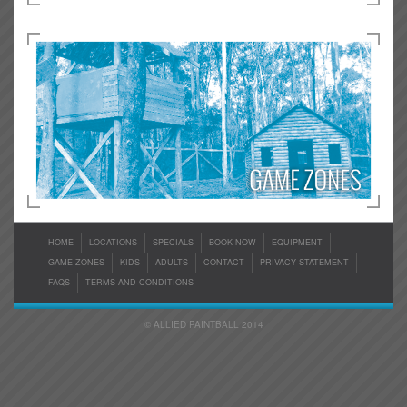
HOME
LOCATIONS
SPECIALS
BOOK NOW
EQUIPMENT
GAME ZONES
KIDS
ADULTS
CONTACT
PRIVACY STATEMENT
FAQS
TERMS AND CONDITIONS
© ALLIED PAINTBALL 2014