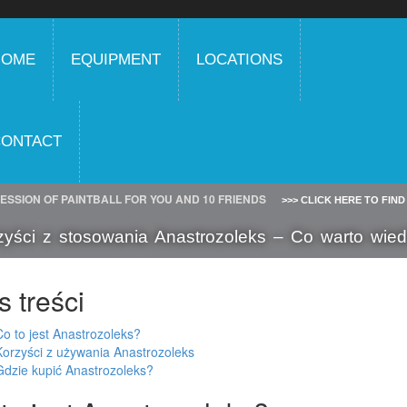
HOME
EQUIPMENT
LOCATIONS
CONTACT
SESSION OF PAINTBALL FOR YOU AND 10 FRIENDS
>>> CLICK HERE TO FIN
zyści z stosowania Anastrozoleks – Co warto wied
s treści
Co to jest Anastrozoleks?
Korzyści z używania Anastrozoleks
Gdzie kupić Anastrozoleks?