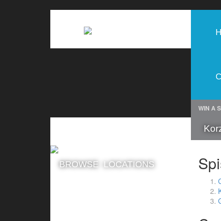
WIN A 
FIND YOU NEAREST PAINTBALL
Kor
CENTRE
Spi
BROWSE LOCATIONS
$19.99