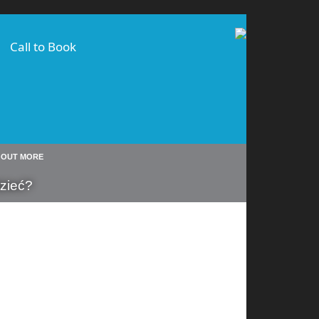
Call to Book
D OUT MORE
zieć?