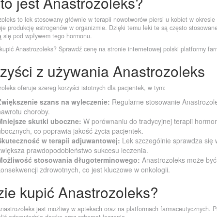
to jest Anastrozoleks?
zoleks to lek stosowany głównie w terapii nowotworów piersi u kobiet w okresie
je produkcję estrogenów w organizmie. Dzięki temu leki te są często stosowan
ją się pod wpływem tego hormonu.
kupić Anastrozoleks? Sprawdź cenę na stronie internetowej polski platformy fa
zyści z używania Anastrozoleks
oleks oferuje szereg korzyści istotnych dla pacjentek, w tym:
Zwiększenie szans na wyleczenie:
Regularne stosowanie Anastrozole
nawrotu choroby.
Mniejsze skutki uboczne:
W porównaniu do tradycyjnej terapii hormo
ubocznych, co poprawia jakość życia pacjentek.
Skuteczność w terapii adjuwantowej:
Lek szczególnie sprawdza się w
zwiększa prawdopodobieństwo sukcesu leczenia.
Możliwość stosowania długoterminowego:
Anastrozoleks może być
konsekwencji zdrowotnych, co jest kluczowe w onkologii.
ie kupić Anastrozoleks?
nastrozoleks jest możliwy w aptekach oraz na platformach farmaceutycznych. Pr
alić odpowiednią dawkę oraz schemat leczenia.