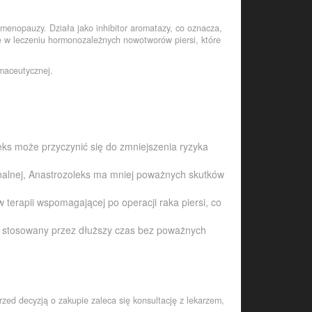
 menopauzy. Działa jako inhibitor aromatazy, co oznacza,
e w leczeniu hormonozależnych nowotworów piersi, które
rmaceutycznej.
ks może przyczynić się do zmniejszenia ryzyka
nalnej, Anastrozoleks ma mniej poważnych skutków
 terapii wspomagającej po operacji raka piersi, co
 stosowany przez dłuższy czas bez poważnych
zed decyzją o zakupie zaleca się konsultację z lekarzem,