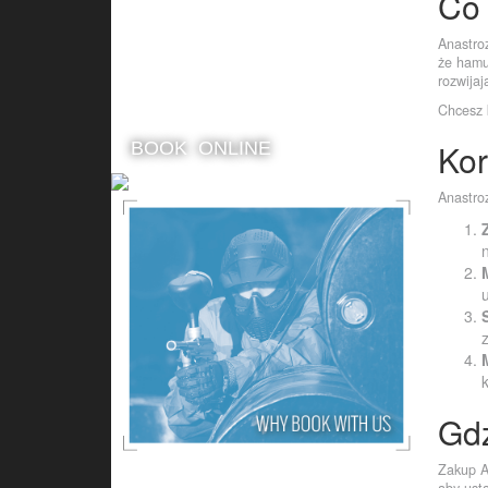
Co 
Anastro
że hamu
Entry
rozwija
Equipment Hire
For a session of Paintball
Chcesz 
And 100 Paintballs
Kor
BOOK ONLINE
Anastroz
Gdz
Zakup A
aby ust