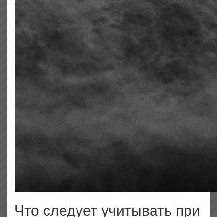
Что следует учитывать при