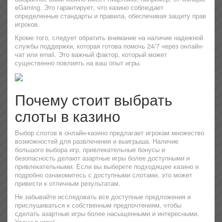
eGaming. Это гарантирует, что казино соблюдает
определенные стандарты и правила, обеспечивая защиту прав
игроков.
Кроме того, следует обратить внимание на наличие надежной
службы поддержки, которая готова помочь 24/7 через онлайн-
чат или email. Это важный фактор, который может
существенно повлиять на ваш опыт игры.
Почему стоит выбрать
слоты в казино
Выбор слотов в онлайн-казино предлагает игрокам множество
возможностей для развлечения и выигрыша. Наличие
большого выбора игр, привлекательные бонусы и
безопасность делают азартные игры более доступными и
привлекательными. Если вы выберете подходящее казино и
подробно ознакомитесь с доступными слотами, это может
привести к отличным результатам.
Не забывайте исследовать все доступные предложения и
прислушиваться к собственным предпочтениям, чтобы
сделать азартные игры более насыщенными и интересными.
Удачи в игре!