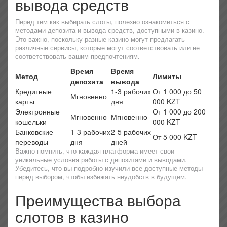
вывода средств
Перед тем как выбирать слоты, полезно ознакомиться с
методами депозита и вывода средств, доступными в казино.
Это важно, поскольку разные казино могут предлагать
различные сервисы, которые могут соответствовать или не
соответствовать вашим предпочтениям.
Время
Время
Метод
Лимиты
депозита
вывода
Кредитные
1-3 рабочих
От 1 000 до 50
Мгновенно
карты
дня
000 KZT
Электронные
От 1 000 до 200
Мгновенно
Мгновенно
кошельки
000 KZT
Банковские
1-3 рабочих
2-5 рабочих
От 5 000 KZT
переводы
дня
дней
Важно помнить, что каждая платформа имеет свои
уникальные условия работы с депозитами и выводами.
Убедитесь, что вы подробно изучили все доступные методы
перед выбором, чтобы избежать неудобств в будущем.
Преимущества выбора
слотов в казино