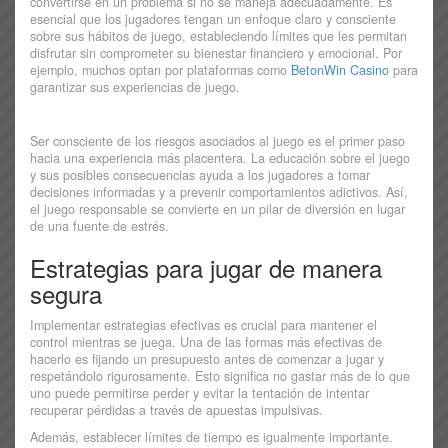
convertirse en un problema si no se maneja adecuadamente. Es
esencial que los jugadores tengan un enfoque claro y consciente
sobre sus hábitos de juego, estableciendo límites que les permitan
disfrutar sin comprometer su bienestar financiero y emocional. Por
ejemplo, muchos optan por plataformas como
BetonWin Casino
para
garantizar sus experiencias de juego.
Ser consciente de los riesgos asociados al juego es el primer paso
hacia una experiencia más placentera. La educación sobre el juego
y sus posibles consecuencias ayuda a los jugadores a tomar
decisiones informadas y a prevenir comportamientos adictivos. Así,
el juego responsable se convierte en un pilar de diversión en lugar
de una fuente de estrés.
Estrategias para jugar de manera
segura
Implementar estrategias efectivas es crucial para mantener el
control mientras se juega. Una de las formas más efectivas de
hacerlo es fijando un presupuesto antes de comenzar a jugar y
respetándolo rigurosamente. Esto significa no gastar más de lo que
uno puede permitirse perder y evitar la tentación de intentar
recuperar pérdidas a través de apuestas impulsivas.
Además, establecer límites de tiempo es igualmente importante.