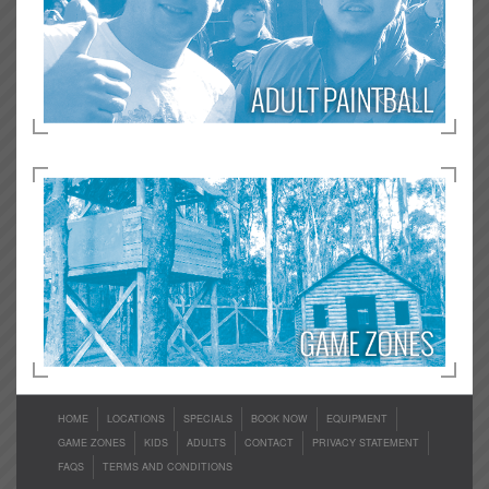
HOME
LOCATIONS
SPECIALS
BOOK NOW
EQUIPMENT
GAME ZONES
KIDS
ADULTS
CONTACT
PRIVACY STATEMENT
FAQS
TERMS AND CONDITIONS