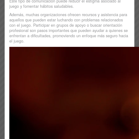
Este tipo de comunicación puede reducir el estigma asociado al
juego y fomentar hábitos saludables.
Además, muchas organizaciones ofrecen recursos y asistencia para
aquellos que pueden estar luchando con problemas relacionados
con el juego. Participar en grupos de apoyo o buscar orientación
profesional son pasos importantes que pueden ayudar a quienes se
enfrentan a dificultades, promoviendo un enfoque más seguro hacia
el juego.