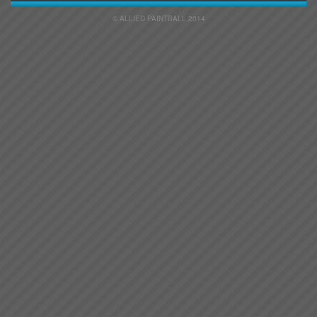
© ALLIED PAINTBALL 2014