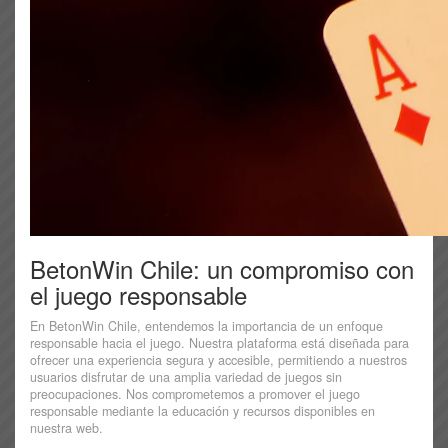
BetonWin Chile: un compromiso con
el juego responsable
En BetonWin Chile, entendemos la importancia de un enfoque
responsable hacia el juego. Nuestra plataforma está diseñada para
ofrecer una experiencia segura y accesible, permitiendo a nuestros
usuarios disfrutar de una amplia variedad de juegos sin
preocupaciones. Nos comprometemos a promover el juego
responsable mediante la educación y recursos disponibles en
nuestra web.