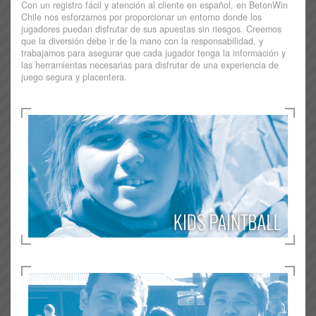
Con un registro fácil y atención al cliente en español, en BetonWin
Chile nos esforzamos por proporcionar un entorno donde los
jugadores puedan disfrutar de sus apuestas sin riesgos. Creemos
que la diversión debe ir de la mano con la responsabilidad, y
trabajamos para asegurar que cada jugador tenga la información y
las herramientas necesarias para disfrutar de una experiencia de
juego segura y placentera.