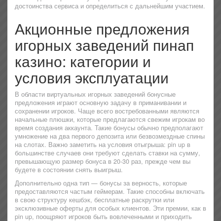
достоинства сервиса и определиться с дальнейшим участием.
Акционные предложения
игорных заведений пинап
казино: категории и
условия эксплуатации
В области виртуальных игорных заведений бонусные
предложения играют основную задачу в приманивании и
сохранении игроков. Чаще всего востребованными являются
начальные плюшки, которые предлагаются свежим игрокам во
время создания аккаунта. Такие бонусы обычно предполагают
умножение на два первого депозита или безвозмездные спины
на слотах. Важно заметить на условия отыгрыша: pin up в
большинстве случаев они требуют сделать ставки на сумму,
превышающую размер бонуса в 20-30 раз, прежде чем вы
будете в состоянии снять выигрыш.
Дополнительно одна тип — бонусы за верность, которые
предоставляются частым геймерам. Такие способны включать
в свою структуру кешбэк, бесплатные раскрутки или
эксклюзивные оферты для особых клиентов. Эти премии, как в
pin up, поощряют игроков быть вовлеченными и приходить