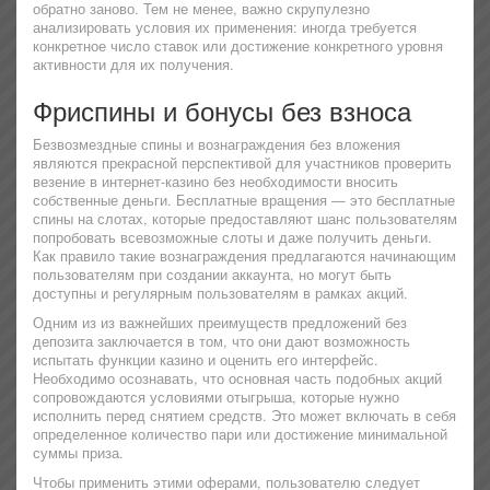
обратно заново. Тем не менее, важно скрупулезно
анализировать условия их применения: иногда требуется
конкретное число ставок или достижение конкретного уровня
активности для их получения.
Фриспины и бонусы без взноса
Безвозмездные спины и вознаграждения без вложения
являются прекрасной перспективой для участников проверить
везение в интернет-казино без необходимости вносить
собственные деньги. Бесплатные вращения — это бесплатные
спины на слотах, которые предоставляют шанс пользователям
попробовать всевозможные слоты и даже получить деньги.
Как правило такие вознаграждения предлагаются начинающим
пользователям при создании аккаунта, но могут быть
доступны и регулярным пользователям в рамках акций.
Одним из из важнейших преимуществ предложений без
депозита заключается в том, что они дают возможность
испытать функции казино и оценить его интерфейс.
Необходимо осознавать, что основная часть подобных акций
сопровождаются условиями отыгрыша, которые нужно
исполнить перед снятием средств. Это может включать в себя
определенное количество пари или достижение минимальной
суммы приза.
Чтобы применить этими оферами, пользователю следует