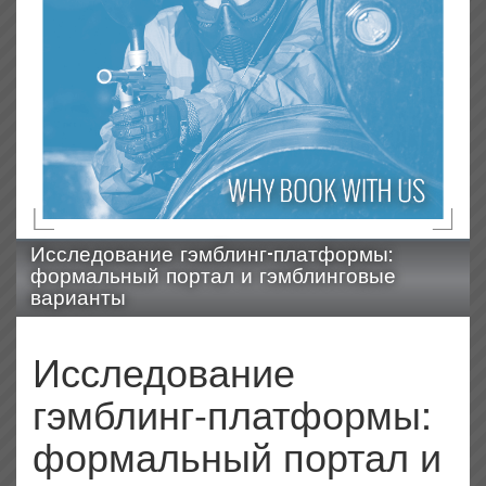
Исследование гэмблинг-платформы:
формальный портал и гэмблинговые
варианты
Исследование
гэмблинг-платформы:
формальный портал и