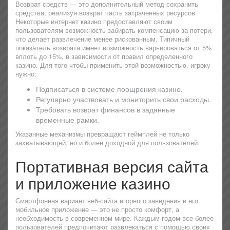
Возврат средств — это дополнительный метод сохранить
средства, реализуя возврат часть затраченных ресурсов.
Некоторые интернет казино предоставляют своим
пользователям возможность забирать компенсацию за потери,
что делает развлечение менее рискованным. Типичный
показатель возврата имеет возможность варьироваться от 5%
вплоть до 15%, в зависимости от правил определенного
казино. Для того чтобы применить этой возможностью, игроку
нужно:
Подписаться в системе поощрения казино.
Регулярно участвовать и мониторить свои расходы.
Требовать возврат финансов в заданные
временные рамки.
Указанные механизмы превращают геймплей не только
захватывающей, но и более доходной для пользователей.
Портативная версия сайта
и приложение казино
Смартфонная вариант веб-сайта игорного заведения и его
мобильное приложение — это не просто комфорт, а
необходимость в современном мире. Каждым годом все более
пользователей предпочитают развлекаться с помощью своих