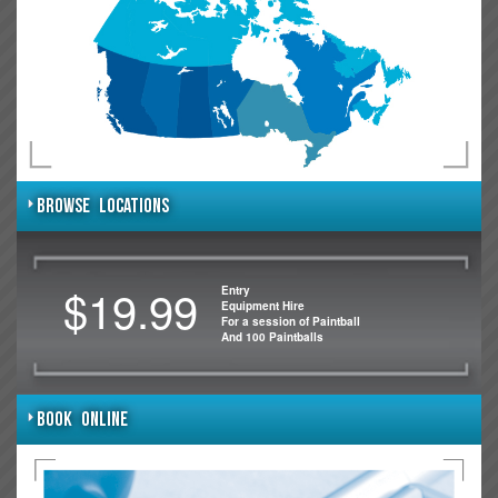
BROWSE LOCATIONS
$19.99
Entry
Equipment Hire
For a session of Paintball
And 100 Paintballs
BOOK ONLINE