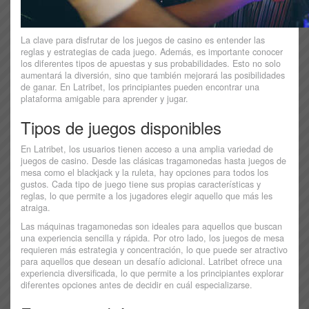
La clave para disfrutar de los juegos de casino es entender las
reglas y estrategias de cada juego. Además, es importante conocer
los diferentes tipos de apuestas y sus probabilidades. Esto no solo
aumentará la diversión, sino que también mejorará las posibilidades
de ganar. En Latribet, los principiantes pueden encontrar una
plataforma amigable para aprender y jugar.
Tipos de juegos disponibles
En Latribet, los usuarios tienen acceso a una amplia variedad de
juegos de casino. Desde las clásicas tragamonedas hasta juegos de
mesa como el blackjack y la ruleta, hay opciones para todos los
gustos. Cada tipo de juego tiene sus propias características y
reglas, lo que permite a los jugadores elegir aquello que más les
atraiga.
Las máquinas tragamonedas son ideales para aquellos que buscan
una experiencia sencilla y rápida. Por otro lado, los juegos de mesa
requieren más estrategia y concentración, lo que puede ser atractivo
para aquellos que desean un desafío adicional. Latribet ofrece una
experiencia diversificada, lo que permite a los principiantes explorar
diferentes opciones antes de decidir en cuál especializarse.