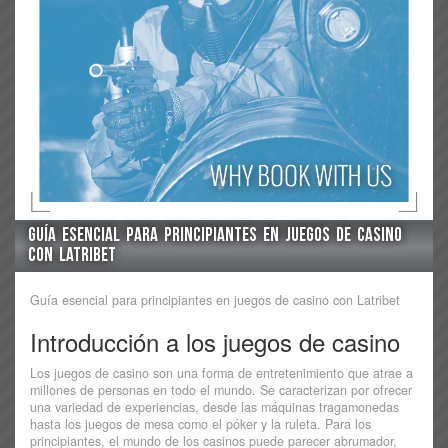
Guía esencial para principiantes en juegos de casino
con Latribet
Guía esencial para principiantes en juegos de casino con Latribet
Introducción a los juegos de casino
Los juegos de casino son una forma de entretenimiento que atrae a
millones de personas en todo el mundo. Se caracterizan por ofrecer
una variedad de experiencias, desde las máquinas tragamonedas
hasta los juegos de mesa como el póker y la ruleta. Para los
principiantes, el mundo de los casinos puede parecer abrumador,