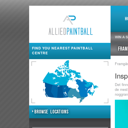
H
WIN A 
FIND YOU NEAREST PAINTBALL
Fram
CENTRE
Framgån
Insp
Det finn
de mest
noggrant
BROWSE LOCATIONS