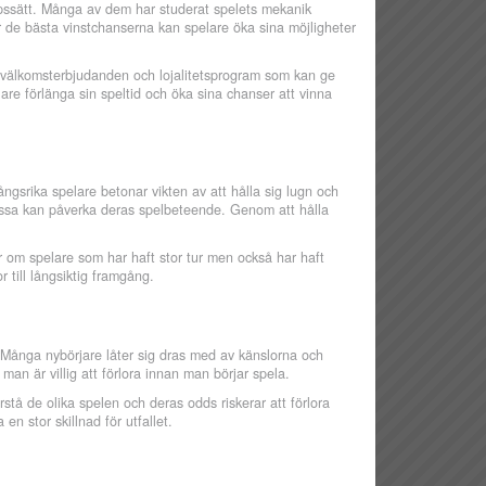
ssätt. Många av dem har studerat spelets mekanik
r de bästa vinstchanserna kan spelare öka sina möjligheter
r välkomsterbjudanden och lojalitetsprogram som kan ge
re förlänga sin speltid och öka sina chanser att vinna
gsrika spelare betonar vikten av att hålla sig lugn och
dessa kan påverka deras spelbeteende. Genom att hålla
 om spelare som har haft stor tur men också har haft
 till långsiktig framgång.
r. Många nybörjare låter sig dras med av känslorna och
man är villig att förlora innan man börjar spela.
örstå de olika spelen och deras odds riskerar att förlora
en stor skillnad för utfallet.