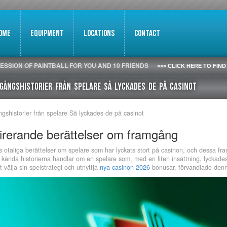
OME
EQUIPMENT
LOCATIONS
CONTACT
SESSION OF PAINTBALL FOR YOU AND 10 FRIENDS
>>> CLICK HERE TO FIN
gångshistorier från spelare Så lyckades de på casinot
gshistorier från spelare Så lyckades de på casinot
irerande berättelser om framgång
s otaliga berättelser om spelare som har lyckats stort på casinon, och dessa fra
 kända historierna handlar om en spelare som, med en liten insättning, lyckade
 välja sin spelstrategi och utnyttja
nya casinon 2026
bonusar, förvandlade denn