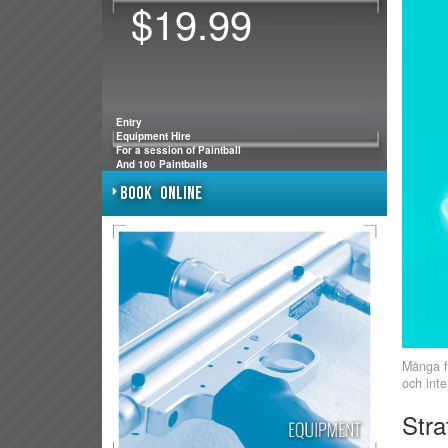
$19.99
Entry
Equipment Hire
For a session of Paintball
And 100 Paintballs
BOOK ONLINE
Många fr
och inte
Stra