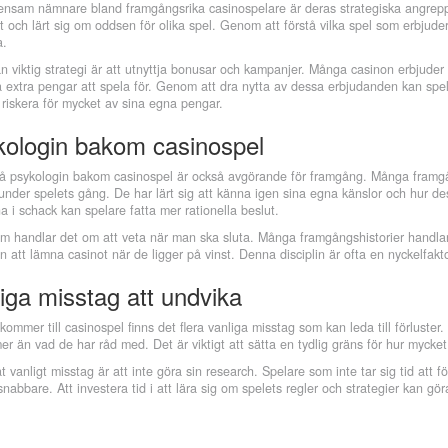
nsam nämnare bland framgångsrika casinospelare är deras strategiska angrepp
 och lärt sig om oddsen för olika spel. Genom att förstå vilka spel som erbjude
a.
n viktig strategi är att utnyttja bonusar och kampanjer. Många casinon erbjude
 extra pengar att spela för. Genom att dra nytta av dessa erbjudanden kan spela
 riskera för mycket av sina egna pengar.
ologin bakom casinospel
stå psykologin bakom casinospel är också avgörande för framgång. Många framgån
under spelets gång. De har lärt sig att känna igen sina egna känslor och hur 
a i schack kan spelare fatta mer rationella beslut.
m handlar det om att veta när man ska sluta. Många framgångshistorier handlar
 att lämna casinot när de ligger på vinst. Denna disciplin är ofta en nyckelfaktor
iga misstag att undvika
kommer till casinospel finns det flera vanliga misstag som kan leda till förluste
er än vad de har råd med. Det är viktigt att sätta en tydlig gräns för hur mycket 
t vanligt misstag är att inte göra sin research. Spelare som inte tar sig tid att f
nabbare. Att investera tid i att lära sig om spelets regler och strategier kan göra 