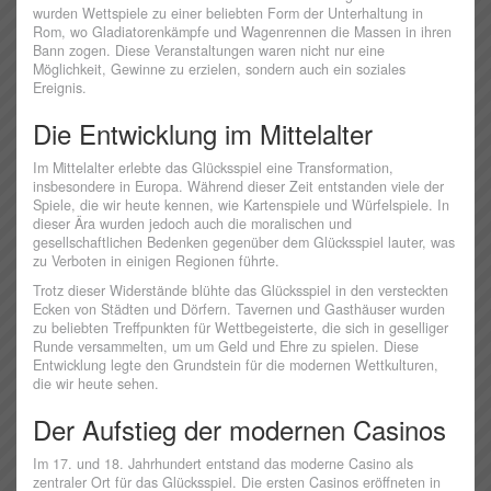
wurden Wettspiele zu einer beliebten Form der Unterhaltung in
Rom, wo Gladiatorenkämpfe und Wagenrennen die Massen in ihren
Bann zogen. Diese Veranstaltungen waren nicht nur eine
Möglichkeit, Gewinne zu erzielen, sondern auch ein soziales
Ereignis.
Die Entwicklung im Mittelalter
Im Mittelalter erlebte das Glücksspiel eine Transformation,
insbesondere in Europa. Während dieser Zeit entstanden viele der
Spiele, die wir heute kennen, wie Kartenspiele und Würfelspiele. In
dieser Ära wurden jedoch auch die moralischen und
gesellschaftlichen Bedenken gegenüber dem Glücksspiel lauter, was
zu Verboten in einigen Regionen führte.
Trotz dieser Widerstände blühte das Glücksspiel in den versteckten
Ecken von Städten und Dörfern. Tavernen und Gasthäuser wurden
zu beliebten Treffpunkten für Wettbegeisterte, die sich in geselliger
Runde versammelten, um um Geld und Ehre zu spielen. Diese
Entwicklung legte den Grundstein für die modernen Wettkulturen,
die wir heute sehen.
Der Aufstieg der modernen Casinos
Im 17. und 18. Jahrhundert entstand das moderne Casino als
zentraler Ort für das Glücksspiel. Die ersten Casinos eröffneten in