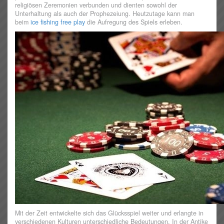
religiösen Zeremonien verbunden und dienten sowohl der
Unterhaltung als auch der Prophezeiung. Heutzutage kann man
beim
ice fishing free play
die Aufregung des Spiels erleben.
Mit der Zeit entwickelte sich das Glücksspiel weiter und erlangte in
verschiedenen Kulturen unterschiedliche Bedeutungen. In der Antike