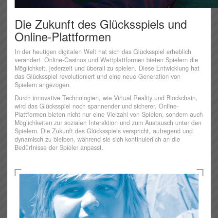
Die Zukunft des Glücksspiels und
Online-Plattformen
In der heutigen digitalen Welt hat sich das Glücksspiel erheblich
verändert. Online-Casinos und Wettplattformen bieten Spielern die
Möglichkeit, jederzeit und überall zu spielen. Diese Entwicklung hat
das Glücksspiel revolutioniert und eine neue Generation von
Spielern angezogen.
Durch innovative Technologien, wie Virtual Reality und Blockchain,
wird das Glücksspiel noch spannender und sicherer. Online-
Plattformen bieten nicht nur eine Vielzahl von Spielen, sondern auch
Möglichkeiten zur sozialen Interaktion und zum Austausch unter den
Spielern. Die Zukunft des Glücksspiels verspricht, aufregend und
dynamisch zu bleiben, während sie sich kontinuierlich an die
Bedürfnisse der Spieler anpasst.