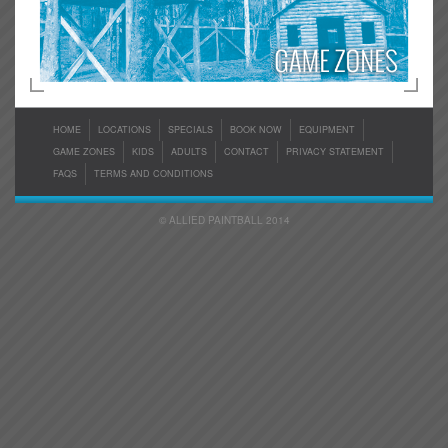
HOME
LOCATIONS
SPECIALS
BOOK NOW
EQUIPMENT
GAME ZONES
KIDS
ADULTS
CONTACT
PRIVACY STATEMENT
FAQS
TERMS AND CONDITIONS
© ALLIED PAINTBALL 2014