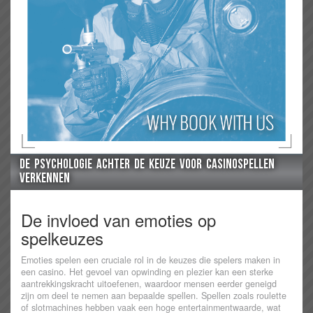
De psychologie achter de keuze voor casinospellen
verkennen
De invloed van emoties op
spelkeuzes
Emoties spelen een cruciale rol in de keuzes die spelers maken in
een casino. Het gevoel van opwinding en plezier kan een sterke
aantrekkingskracht uitoefenen, waardoor mensen eerder geneigd
zijn om deel te nemen aan bepaalde spellen. Spellen zoals roulette
of slotmachines hebben vaak een hoge entertainmentwaarde, wat