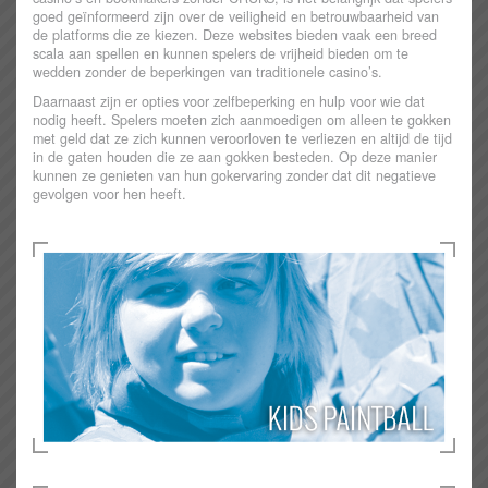
goed geïnformeerd zijn over de veiligheid en betrouwbaarheid van
de platforms die ze kiezen. Deze websites bieden vaak een breed
scala aan spellen en kunnen spelers de vrijheid bieden om te
wedden zonder de beperkingen van traditionele casino’s.
Daarnaast zijn er opties voor zelfbeperking en hulp voor wie dat
nodig heeft. Spelers moeten zich aanmoedigen om alleen te gokken
met geld dat ze zich kunnen veroorloven te verliezen en altijd de tijd
in de gaten houden die ze aan gokken besteden. Op deze manier
kunnen ze genieten van hun gokervaring zonder dat dit negatieve
gevolgen voor hen heeft.