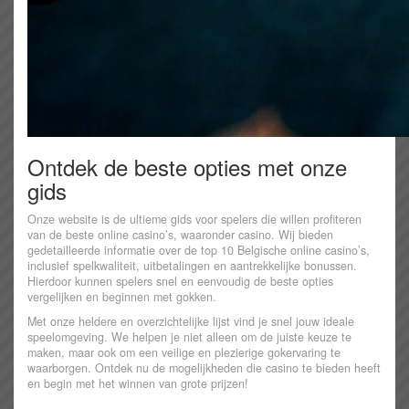
Ontdek de beste opties met onze
gids
Onze website is de ultieme gids voor spelers die willen profiteren
van de beste online casino’s, waaronder casino. Wij bieden
gedetailleerde informatie over de top 10 Belgische online casino’s,
inclusief spelkwaliteit, uitbetalingen en aantrekkelijke bonussen.
Hierdoor kunnen spelers snel en eenvoudig de beste opties
vergelijken en beginnen met gokken.
Met onze heldere en overzichtelijke lijst vind je snel jouw ideale
speelomgeving. We helpen je niet alleen om de juiste keuze te
maken, maar ook om een veilige en plezierige gokervaring te
waarborgen. Ontdek nu de mogelijkheden die casino te bieden heeft
en begin met het winnen van grote prijzen!