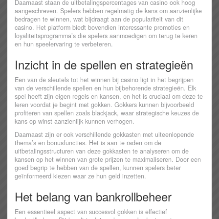
Daarnaast staan de uitbetalingspercentages van casino ook hoog
aangeschreven. Spelers hebben regelmatig de kans om aanzienlijke
bedragen te winnen, wat bijdraagt aan de populariteit van dit
casino. Het platform biedt bovendien interessante promoties en
loyaliteitsprogramma’s die spelers aanmoedigen om terug te keren
en hun speelervaring te verbeteren.
Inzicht in de spellen en strategieën
Een van de sleutels tot het winnen bij casino ligt in het begrijpen
van de verschillende spellen en hun bijbehorende strategieën. Elk
spel heeft zijn eigen regels en kansen, en het is cruciaal om deze te
leren voordat je begint met gokken. Gokkers kunnen bijvoorbeeld
profiteren van spellen zoals blackjack, waar strategische keuzes de
kans op winst aanzienlijk kunnen verhogen.
Daarnaast zijn er ook verschillende gokkasten met uiteenlopende
thema’s en bonusfuncties. Het is aan te raden om de
uitbetalingsstructuren van deze gokkasten te analyseren om de
kansen op het winnen van grote prijzen te maximaliseren. Door een
goed begrip te hebben van de spellen, kunnen spelers beter
geïnformeerd kiezen waar ze hun geld inzetten.
Het belang van bankrollbeheer
Een essentieel aspect van succesvol gokken is effectief