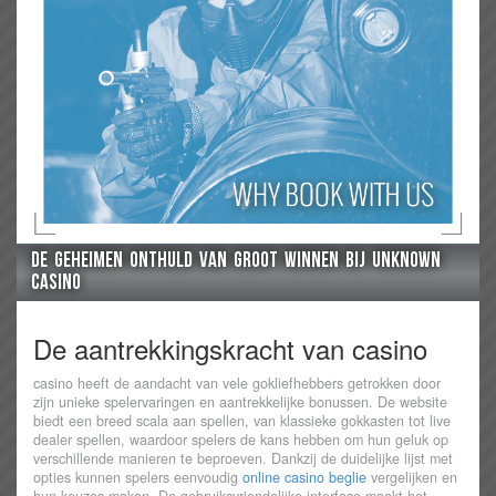
De geheimen onthuld van groot winnen bij Unknown
casino
De aantrekkingskracht van casino
casino heeft de aandacht van vele gokliefhebbers getrokken door
zijn unieke spelervaringen en aantrekkelijke bonussen. De website
biedt een breed scala aan spellen, van klassieke gokkasten tot live
dealer spellen, waardoor spelers de kans hebben om hun geluk op
verschillende manieren te beproeven. Dankzij de duidelijke lijst met
opties kunnen spelers eenvoudig
online casino beglie
vergelijken en