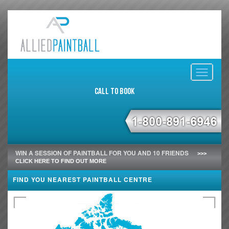
Toggle
navigati
Call to Book
WIN A SESSION OF PAINTBALL FOR YOU AND 10 FRIENDS
>>>
CLICK HERE TO FIND OUT MORE
FIND YOU NEAREST PAINTBALL CENTRE