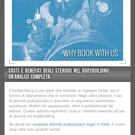
Costi e Benefici degli Steroidi nel Bodybuilding:
Un’Analisi Completa
Il bodybuilding è uno sport che richiede un impegno totale, sia in
termini di allenamento che di nutrizione. Negli ultimi decenni, l’uso
di steroidi anabolizzanti è diventato un argomento controverso,
suscitando dibattiti tra appassionati, atleti e professionisti del
settore. Questo articolo esplorerà i costi e i benefici associati all’uso
di steroidi nel bodybuilding.
Se decidi per
comprare steroidi anabolizzanti legali in Italia
, il nostro
shop offre solo prodotti testati.