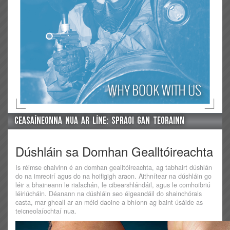
Ceasaíneonna Nua Ar Líne: Spraoi Gan Teorainn
Dúshláin sa Domhan Gealltóireachta
Is réimse chaivinn é an domhan gealltóireachta, ag tabhairt dúshlán
do na imreoirí agus do na hoifigigh araon. Aithnítear na dúshláin go
léir a bhaineann le rialachán, le cibearshlándáil, agus le comhoibriú
léiriúcháin. Déanann na dúshláin seo éigeandáil do shainchórais
casta, mar gheall ar an méid daoine a bhíonn ag baint úsáide as
teicneolaíochtaí nua.