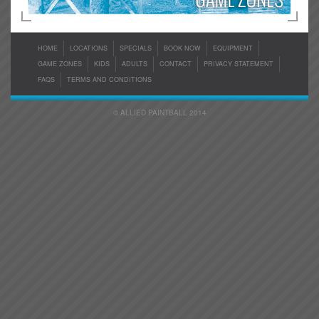
HOME
LOCATIONS
SPECIALS
BOOK NOW
EQUIPMENT
GAME ZONES
KIDS
ADULTS
CONTACT
PRIVACY STATEMENT
FAQS
TERMS AND CONDITIONS
© ALLIED PAINTBALL 2014