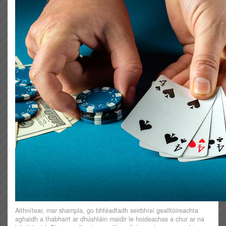
Aithnítear, mar shampla, go bhféadfadh seirbhísí gealltóireachta
aghaidh a thabhairt ar dhúshláin maidir le hoideachas a chur ar na