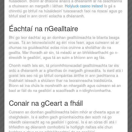
húsáideoirí. Bíonn ar dhaoine anailís a dhéanamh ar na ceachtanna
a chuireann an margadh i láthair.
Holyluck casino ireland
Is gá a
chinntiú go bhfuil na húsáideoirí tuisceanach faoi na rioscaí agus go
bhfuil siad in ann cinntí eolacha a dhéanamh.
Éachtaí na nGealltaire
Bhí go leor éachtaí ag an domhan gealltóireachta le blianta beaga
anuas. Tá an teicneolaíocht ag éirí níos fearr, agus cuireann sé ar
chumas na gcuideachtaí eolas níos cruinne a sholáthar do na
geallta. Mar thoradh air sin, tá méadú ar an bhféidearthacht go n-
éireoidh le geallóirí, agus tá an suim a bhíonn ann ag fás.
Chomh maith leis sin, tá príomhthionscadail gealltóireachta tar éis
ardú a dhéanamh ar a gilanthas ón margadh ginearálta. Is éard atá i
gceist leis seo ná go bhfuil compántas áirithe in ann jaechtanna a
thabhairt isteach a shiúlann thar na teorainneacha traidisiúnta.
Bíonn sé ina chúis le morshraith an mhargaidh agus cuireann sé an
baol ar fáil do na geallóirí a scaoilfeadh a n-idirghníomhartha.
Conair na gCeart a fháil
Cuireann an domhan gealltóireachta béim mhór ar chearta agus ar
chaighdeáin. Is é aidhm gach gníomhaíochta den scoth ná go
mbeidh céannacht ag na geallóirí i gcónaí. Is é an córas dlí atá i
bhfeidhm ag déanamh comhoibriú le hoifigigh rialtais eile chun