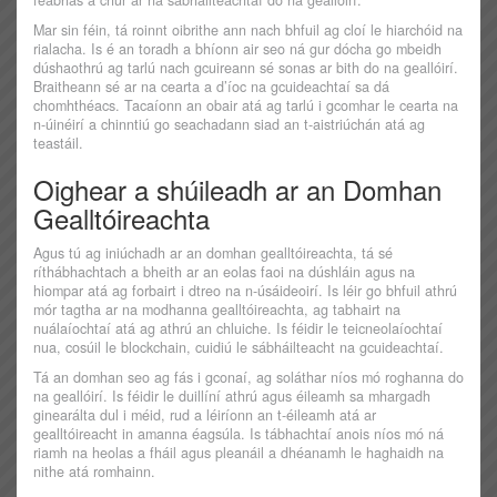
feabhas a chur ar na sábháilteachtaí do na geallóirí.
Mar sin féin, tá roinnt oibrithe ann nach bhfuil ag cloí le hiarchóid na
rialacha. Is é an toradh a bhíonn air seo ná gur dócha go mbeidh
dúshaothrú ag tarlú nach gcuireann sé sonas ar bith do na geallóirí.
Braitheann sé ar na cearta a d’íoc na gcuideachtaí sa dá
chomhthéacs. Tacaíonn an obair atá ag tarlú i gcomhar le cearta na
n-úinéirí a chinntiú go seachadann siad an t-aistriúchán atá ag
teastáil.
Oighear a shúileadh ar an Domhan
Gealltóireachta
Agus tú ag iniúchadh ar an domhan gealltóireachta, tá sé
ríthábhachtach a bheith ar an eolas faoi na dúshláin agus na
hiompar atá ag forbairt i dtreo na n-úsáideoirí. Is léir go bhfuil athrú
mór tagtha ar na modhanna gealltóireachta, ag tabhairt na
nuálaíochtaí atá ag athrú an chluiche. Is féidir le teicneolaíochtaí
nua, cosúil le blockchain, cuidiú le sábháilteacht na gcuideachtaí.
Tá an domhan seo ag fás i gconaí, ag soláthar níos mó roghanna do
na geallóirí. Is féidir le duillíní athrú agus éileamh sa mhargadh
ginearálta dul i méid, rud a léiríonn an t-éileamh atá ar
gealltóireacht in amanna éagsúla. Is tábhachtaí anois níos mó ná
riamh na heolas a fháil agus pleanáil a dhéanamh le haghaidh na
nithe atá romhainn.