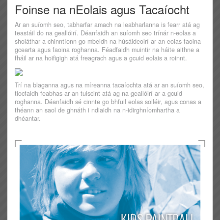
Foinse na nEolais agus Tacaíocht
Ar an suíomh seo, tabharfar amach na leabharlanna is fearr atá ag
teastáil do na geallóirí. Déanfaidh an suíomh seo trínár n-eolas a
sholáthar a chinntíonn go mbeidh na húsáideoirí ar an eolas faoina
gcearta agus faoina roghanna. Féadfaidh muintir na háite aithne a
fháil ar na hoifigigh atá freagrach agus a gcuid eolais a roinnt.
Trí na blaganna agus na míreanna tacaíochta atá ar an suíomh seo,
tiocfaidh feabhas ar an tuiscint atá ag na geallóirí ar a gcuid
roghanna. Déanfaidh sé cinnte go bhfuil eolas soiléir, agus conas a
théann an saol de ghnáth i ndiaidh na n-idirghníomhartha a
dhéantar.