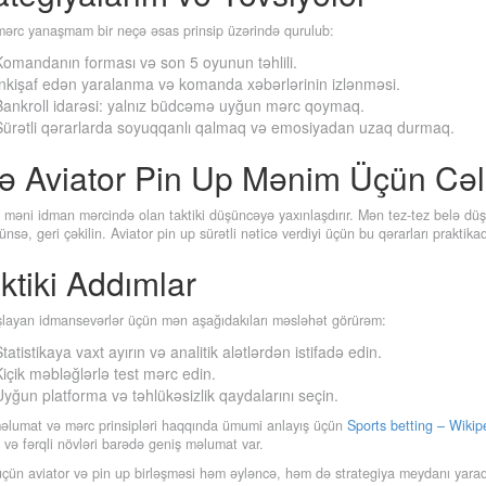
ərc yanaşmam bir neçə əsas prinsip üzərində qurulub:
Komandanın forması və son 5 oyunun təhlili.
İnkişaf edən yaralanma və komanda xəbərlərinin izlənməsi.
Bankroll idarəsi: yalnız büdcəmə uyğun mərc qoymaq.
Sürətli qərarlarda soyuqqanlı qalmaq və emosiyadan uzaq durmaq.
ə Aviator Pin Up Mənim Üçün Cəl
 məni idman mərcində olan taktiki düşüncəyə yaxınlaşdırır. Mən tez-tez belə dü
ünsə, geri çəkilin. Aviator pin up sürətli nəticə verdiyi üçün bu qərarları prakt
ktiki Addımlar
şlayan idmansevərlər üçün mən aşağıdakıları məsləhət görürəm:
tatistikaya vaxt ayırın və analitik alətlərdən istifadə edin.
Kiçik məbləğlərlə test mərc edin.
Uyğun platforma və təhlükəsizlik qaydalarını seçin.
əlumat və mərc prinsipləri haqqında ümumi anlayış üçün
Sports betting – Wikip
i və fərqli növləri barədə geniş məlumat var.
ün aviator və pin up birləşməsi həm əyləncə, həm də strategiya meydanı yaradı