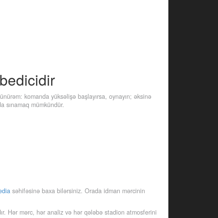
bedicidir
şünürəm: komanda yüksəlişə başlayırsa, oynayın; əksinə
ikada sınamaq mümkündür.
edia
səhifəsinə baxa bilərsiniz. Orada idman mərcinin
r. Hər mərc, hər analiz və hər qələbə stadion atmosferini