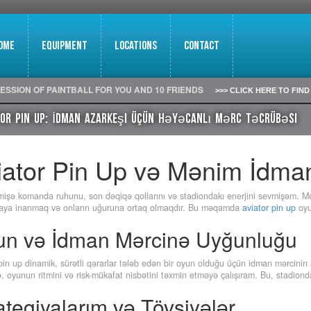
OME
EQUIPMENT
LOCATIONS
CONTACT
SESSION OF PAINTBALL FOR YOU AND 10 FRIENDS
>>> CLICK HERE TO FIN
tor Pin Up: İdman Azarkeşi üçün Həyəcanlı Mərc Təcrübəsi
iator Pin Up və Mənim İdm
işə komanda ruhunu, son dəqiqə qollarını və stadiondakı enerjini sevmişəm. 
ya inanmaq və onların uğuruna ortaq olmaqdır. Bu məqamda
aviator pin up
oyu
n və İdman Mərcinə Uyğunluğu
pin up dinamik, sürətli qərarlar tələb edən bir oyun olduğu üçün idman mərcinin 
ə, oyunun ritmini və risk-mükafat nisbətini təxmin etməyə çalışıram. Bu, stadion
ategiyalarım və Tövsiyələr