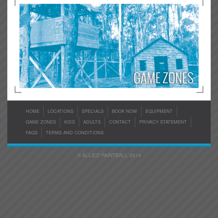
HOME
LOCATIONS
SPECIALS
BOOK NOW
EQUIPMENT
GAME ZONES
KIDS
ADULTS
CONTACT
PRIVACY STATEMENT
FAQS
TERMS AND CONDITIONS
© ALLIED PAINTBALL 2014