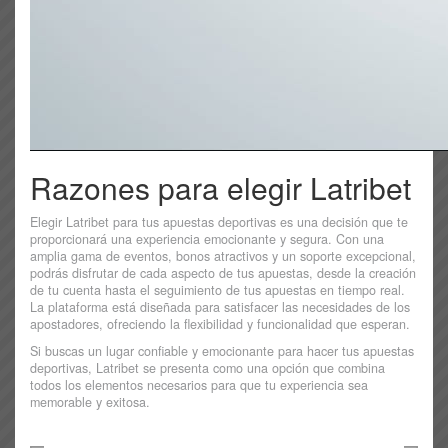
Razones para elegir Latribet
Elegir Latribet para tus apuestas deportivas es una decisión que te
proporcionará una experiencia emocionante y segura. Con una
amplia gama de eventos, bonos atractivos y un soporte excepcional,
podrás disfrutar de cada aspecto de tus apuestas, desde la creación
de tu cuenta hasta el seguimiento de tus apuestas en tiempo real.
La plataforma está diseñada para satisfacer las necesidades de los
apostadores, ofreciendo la flexibilidad y funcionalidad que esperan.
Si buscas un lugar confiable y emocionante para hacer tus apuestas
deportivas, Latribet se presenta como una opción que combina
todos los elementos necesarios para que tu experiencia sea
memorable y exitosa.