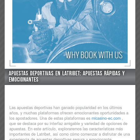
Apuestas deportivas en Latribet: apuestas rápidas y
emocionantes
Las apuestas deportivas han ganado popularidad en los últimos
años, y muchas plataformas ofrecen emocionantes oportunidades a
los apostadores. Una de estas plataformas es
micasino-ec.com
,
que se destaca por su interfaz amigable y variedad de opciones de
apuestas. En este artículo, exploraremos las características más
importantes de Latribet, así como cómo comenzar a disfrutar de una
experiencia de apuestas deportivas segura y emocionante.