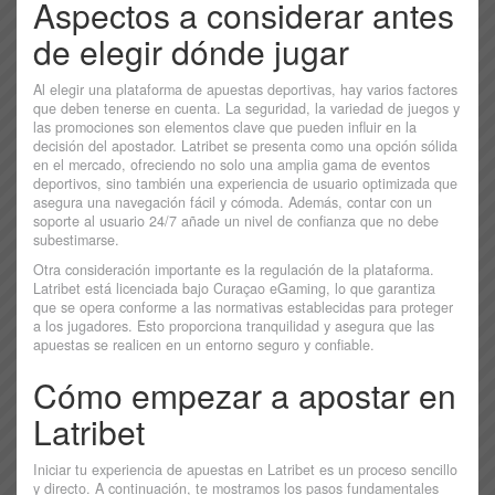
Aspectos a considerar antes
de elegir dónde jugar
Al elegir una plataforma de apuestas deportivas, hay varios factores
que deben tenerse en cuenta. La seguridad, la variedad de juegos y
las promociones son elementos clave que pueden influir en la
decisión del apostador. Latribet se presenta como una opción sólida
en el mercado, ofreciendo no solo una amplia gama de eventos
deportivos, sino también una experiencia de usuario optimizada que
asegura una navegación fácil y cómoda. Además, contar con un
soporte al usuario 24/7 añade un nivel de confianza que no debe
subestimarse.
Otra consideración importante es la regulación de la plataforma.
Latribet está licenciada bajo Curaçao eGaming, lo que garantiza
que se opera conforme a las normativas establecidas para proteger
a los jugadores. Esto proporciona tranquilidad y asegura que las
apuestas se realicen en un entorno seguro y confiable.
Cómo empezar a apostar en
Latribet
Iniciar tu experiencia de apuestas en Latribet es un proceso sencillo
y directo. A continuación, te mostramos los pasos fundamentales