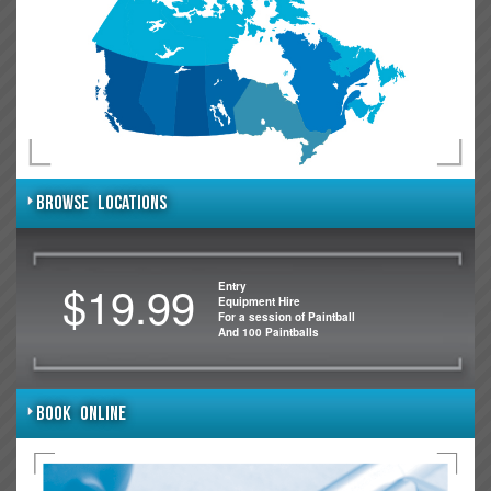
BROWSE LOCATIONS
$19.99
Entry
Equipment Hire
For a session of Paintball
And 100 Paintballs
BOOK ONLINE