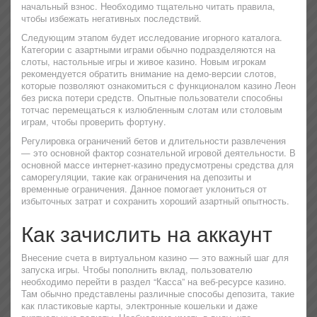
начальный взнос. Необходимо тщательно читать правила,
чтобы избежать негативных последствий.
Следующим этапом будет исследование игорного каталога.
Категории с азартными играми обычно подразделяются на
слоты, настольные игры и живое казино. Новым игрокам
рекомендуется обратить внимание на демо-версии слотов,
которые позволяют ознакомиться с функционалом казино Леон
без риска потери средств. Опытные пользователи способны
тотчас перемещаться к излюбленным слотам или столовым
играм, чтобы проверить фортуну.
Регулировка ограничений бетов и длительности развлечения
— это основной фактор сознательной игровой деятельности. В
основной массе интернет-казино предусмотрены средства для
саморегуляции, такие как ограничения на депозиты и
временные ограничения. Данное помогает уклониться от
избыточных затрат и сохранить хороший азартный опытность.
Как зачислить на аккаунт
Внесение счета в виртуальном казино — это важный шаг для
запуска игры. Чтобы пополнить вклад, пользователю
необходимо перейти в раздел “Касса” на веб-ресурсе казино.
Там обычно представлены различные способы депозита, такие
как пластиковые карты, электронные кошельки и даже