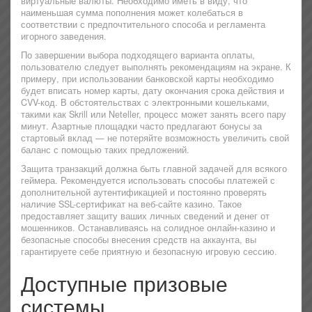
виртуальные валюты. Необходимо иметь в виду, что
наименьшая сумма пополнения может колебаться в
соответствии с предпочтительного способа и регламента
игорного заведения.
По завершении выбора подходящего варианта оплаты,
пользователю следует выполнять рекомендациям на экране. К
примеру, при использовании банковской карты необходимо
будет вписать номер карты, дату окончания срока действия и
CVV-код. В обстоятельствах с электронными кошельками,
такими как Skrill или Neteller, процесс может занять всего пару
минут. Азартные площадки часто предлагают бонусы за
стартовый вклад — не потеряйте возможность увеличить свой
баланс с помощью таких предложений.
Защита транзакций должна быть главной задачей для всякого
геймера. Рекомендуется использовать способы платежей с
дополнительной аутентификацией и постоянно проверять
наличие SSL-сертификат на веб-сайте казино. Такое
предоставляет защиту ваших личных сведений и денег от
мошенников. Останавливаясь на солидное онлайн-казино и
безопасные способы внесения средств на аккаунта, вы
гарантируете себе приятную и безопасную игровую сессию.
Доступные призовые
системы