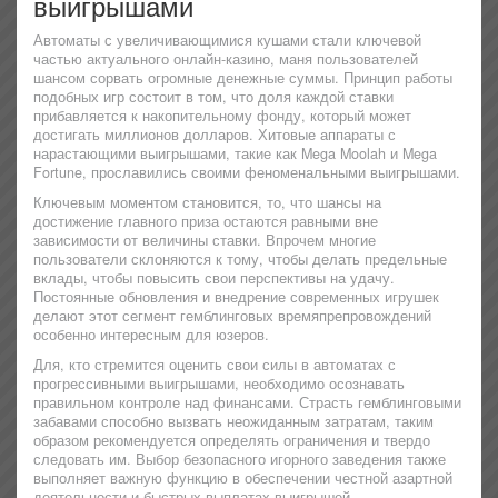
выигрышами
Автоматы с увеличивающимися кушами стали ключевой
частью актуального онлайн-казино, маня пользователей
шансом сорвать огромные денежные суммы. Принцип работы
подобных игр состоит в том, что доля каждой ставки
прибавляется к накопительному фонду, который может
достигать миллионов долларов. Хитовые аппараты с
нарастающими выигрышами, такие как Mega Moolah и Mega
Fortune, прославились своими феноменальными выигрышами.
Ключевым моментом становится, то, что шансы на
достижение главного приза остаются равными вне
зависимости от величины ставки. Впрочем многие
пользователи склоняются к тому, чтобы делать предельные
вклады, чтобы повысить свои перспективы на удачу.
Постоянные обновления и внедрение современных игрушек
делают этот сегмент гемблинговых времяпрепровождений
особенно интересным для юзеров.
Для, кто стремится оценить свои силы в автоматах с
прогрессивными выигрышами, необходимо осознавать
правильном контроле над финансами. Страсть гемблинговыми
забавами способно вызвать неожиданным затратам, таким
образом рекомендуется определять ограничения и твердо
следовать им. Выбор безопасного игорного заведения также
выполняет важную функцию в обеспечении честной азартной
деятельности и быстрых выплатах выигрышей.