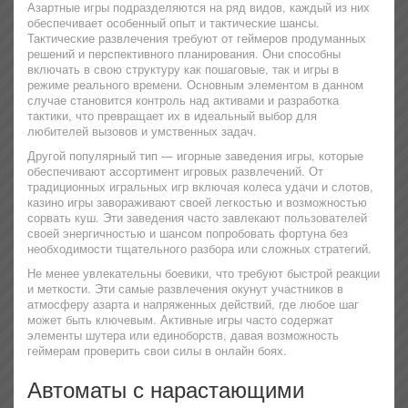
Азартные игры подразделяются на ряд видов, каждый из них
обеспечивает особенный опыт и тактические шансы.
Тактические развлечения требуют от геймеров продуманных
решений и перспективного планирования. Они способны
включать в свою структуру как пошаговые, так и игры в
режиме реального времени. Основным элементом в данном
случае становится контроль над активами и разработка
тактики, что превращает их в идеальный выбор для
любителей вызовов и умственных задач.
Другой популярный тип — игорные заведения игры, которые
обеспечивают ассортимент игровых развлечений. От
традиционных игральных игр включая колеса удачи и слотов,
казино игры завораживают своей легкостью и возможностью
сорвать куш. Эти заведения часто завлекают пользователей
своей энергичностью и шансом попробовать фортуна без
необходимости тщательного разбора или сложных стратегий.
Не менее увлекательны боевики, что требуют быстрой реакции
и меткости. Эти самые развлечения окунут участников в
атмосферу азарта и напряженных действий, где любое шаг
может быть ключевым. Активные игры часто содержат
элементы шутера или единоборств, давая возможность
геймерам проверить свои силы в онлайн боях.
Автоматы с нарастающими