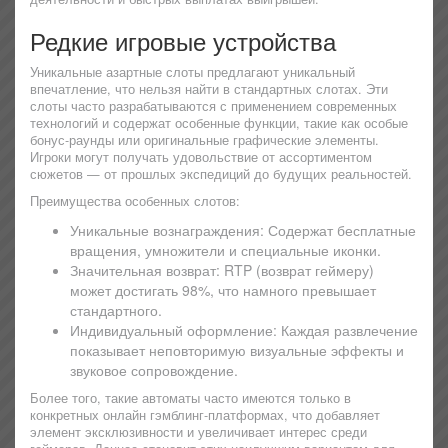
Редкие игровые устройства
Уникальные азартные слоты предлагают уникальный
впечатление, что нельзя найти в стандартных слотах. Эти
слоты часто разрабатываются с применением современных
технологий и содержат особенные функции, такие как особые
бонус-раунды или оригинальные графические элементы.
Игроки могут получать удовольствие от ассортиментом
сюжетов — от прошлых экспедиций до будущих реальностей.
Преимущества особенных слотов:
Уникальные вознаграждения: Содержат бесплатные
вращения, умножители и специальные иконки.
Значительная возврат: RTP (возврат геймеру)
может достигать 98%, что намного превышает
стандартного.
Индивидуальный оформление: Каждая развлечение
показывает неповторимую визуальные эффекты и
звуковое сопровождение.
Более того, такие автоматы часто имеются только в
конкретных онлайн гэмблинг-платформах, что добавляет
элемент эксклюзивности и увеличивает интерес среди