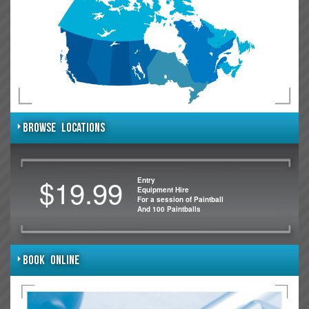
BROWSE LOCATIONS
$19.99
Entry
Equipment Hire
For a session of Paintball
And 100 Paintballs
BOOK ONLINE