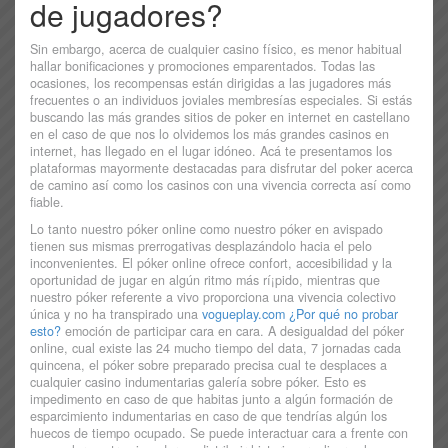
de jugadores?
Sin embargo, acerca de cualquier casino físico, es menor habitual
hallar bonificaciones y promociones emparentados. Todas las
ocasiones, los recompensas están dirigidas a las jugadores más
frecuentes o an individuos joviales membresías especiales. Si estás
buscando las más grandes sitios de poker en internet en castellano
en el caso de que nos lo olvidemos los más grandes casinos en
internet, has llegado en el lugar idóneo. Acá te presentamos los
plataformas mayormente destacadas para disfrutar del poker acerca
de camino así­ como los casinos con una vivencia correcta así­ como
fiable.
Lo tanto nuestro póker online como nuestro póker en avispado
tienen sus mismas prerrogativas desplazándolo hacia el pelo
inconvenientes. El póker online ofrece confort, accesibilidad y la
oportunidad de jugar en algún ritmo más rí¡pido, mientras que
nuestro póker referente a vivo proporciona una vivencia colectivo
única y no ha transpirado una
vogueplay.com ¿Por qué no probar
esto?
emoción de participar cara en cara. A desigualdad del póker
online, cual existe las 24 mucho tiempo del data, 7 jornadas cada
quincena, el póker sobre preparado precisa cual te desplaces a
cualquier casino indumentarias galería sobre póker. Esto es
impedimento en caso de que habitas junto a algún formación de
esparcimiento indumentarias en caso de que tendrí­as algún los
huecos de tiempo ocupado. Se puede interactuar cara a frente con