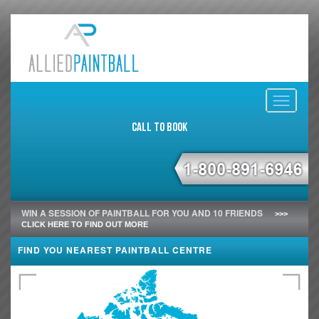
Toggle
navigati
Call to Book
WIN A SESSION OF PAINTBALL FOR YOU AND 10 FRIENDS
>>>
CLICK HERE TO FIND OUT MORE
FIND YOU NEAREST PAINTBALL CENTRE