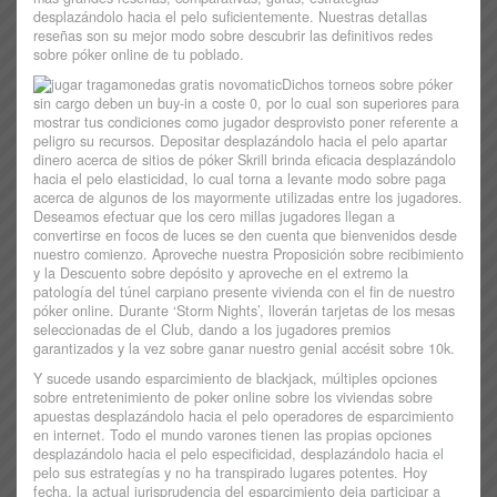
desplazándolo hacia el pelo suficientemente. Nuestras detallas
reseñas son su mejor modo sobre descubrir las definitivos redes
sobre póker online de tu poblado.
Dichos torneos sobre póker
sin cargo deben un buy-in a coste 0, por lo cual son superiores para
mostrar tus condiciones como jugador desprovisto poner referente a
peligro su recursos. Depositar desplazándolo hacia el pelo apartar
dinero acerca de sitios de póker Skrill brinda eficacia desplazándolo
hacia el pelo elasticidad, lo cual torna a levante modo sobre paga
acerca de algunos de los mayormente utilizadas entre los jugadores.
Deseamos efectuar que los cero millas jugadores llegan a
convertirse en focos de luces se den cuenta que bienvenidos desde
nuestro comienzo. Aproveche nuestra Proposición sobre recibimiento
y la Descuento sobre depósito y aproveche en el extremo la
patologí­a del túnel carpiano presente vivienda con el fin de nuestro
póker online. Durante ‘Storm Nights’, lloverán tarjetas de los mesas
seleccionadas de el Club, dando a los jugadores premios
garantizados y la vez sobre ganar nuestro genial accésit sobre 10k.
Y sucede usando esparcimiento de blackjack, múltiples opciones
sobre entretenimiento de poker online sobre los viviendas sobre
apuestas desplazándolo hacia el pelo operadores de esparcimiento
en internet. Todo el mundo varones tienen las propias opciones
desplazándolo hacia el pelo especificidad, desplazándolo hacia el
pelo sus estrategías y no ha transpirado lugares potentes. Hoy
fecha, la actual jurisprudencia del esparcimiento deja participar a