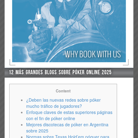
12 Más grandes Blogs Sobre Póker Online 2025
Content
¿Deben las nuevas redes sobre póker
mucho tráfico de jugadores?
Enfoque claves de estas superiores páginas
con el fin de póker online
Mejores discotecas de póker en Argentina
sobre 2025
Normas sobre Texas Hold’em póquer para