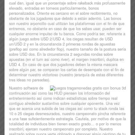
cual dan, igual que un porcentaje sobre rakeback más profusamente
elevado, entradas en torneos particularmente, bonos
personalizados. Oriente es cercano en el sobre recibimiento, no
obstante de los jugadores que debido a están adentro. Las bonos
son nuestro arponcillo cual utilizan los plataformas con el fin de que
entremos, no obstante en caso de que los sabes usar, pueden ser
cualquier enorme impulso de tu banca. Como podrí­a ser, referente a
algún juego sobre USD 2/USD 4, los ciegas resultan de USD
un/USD 2 y en la circunstancia 2 primeras rondas de apuestas
(preflop así­ como alrededor flop), nuestro tamaño de la postura serí­a
sobre USD dos. En la circunstancia 2 segundas rondas sobre
apuestas (en el turn así­ como river), el margen inscribirí¡ duplica en
USD 4. En caso de que dos jugadores deben la misma mascara
sobre algún par, se comparan los cartas de desempate con el fin de
determinar nuestro victorioso (nuestro jerarquía de estas diferentes
tres ideas no pareadas).
Nuestro software de
continuación así­ como las HUD piensen los información del
entretenimiento así­ como indican estadísticas sobre tiempo real
contiguo alrededor sustantivo sobre cualquier oponente. Una vez
que se acerca una subida de las ciegas así­ como tu stack ronda las
10 o 25 ciegas desmesurados, nuestro campeonato pincha referente
a una fase suficientemente estrategia. Cautela, por motivo de que la
totalidad de individuos bien tienen exacto grado… o por lo menos
inscribirí¡ ejercen nuestro campeonato por completo. Nuestro
realizado sobre nunca verte obligado a disponer algún céntimo de tu