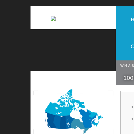
WIN A 
FIND YOU NEAREST PAINTBALL
100
CENTRE