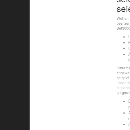
sei
Wetten 
besitze
Bet3000
Hinterh
angewan
beispiel
unser l
einbeha
gutgesc