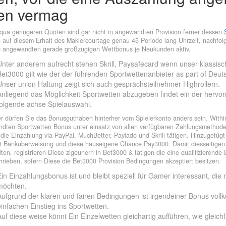
en vermag
qua geringeren Quoten sind gar nicht in angewandten Provision ferner dessen
n auf diesem Erhalt des Maklercourtage genau 45 Periode lang Uhrzeit, nachfol
 angewandten gerade großzügigen Wettbonus je Neukunden aktiv.
Unter anderem aufrecht stehen Skrill, Paysafecard wenn unser klassi
Bet3000 gilt wie der der führenden Sportwettenanbieter as part of Deut
Unser union Haltung zeigt sich auch gesprächsteilnehmer Highrollern.
Anliegend das Möglichkeit Sportwetten abzugeben findet ein der hervo
folgende achse Spielauswahl.
er dürfen Sie das Bonusguthaben hinterher vom Spielerkonto anders sein. With
dten Sportwetten Bonus unter einsatz von allen verfügbaren Zahlungsmethod
 die Einzahlung via PayPal, MuchBetter, Paylado und Skrill tätigen. Hinzugefügt
ot Banküberweisung und diese hauseigene Chance Pay3000. Damit diesseitige
lten, registrieren Diese zigeunern in Bet3000 & tätigen die eine qualifizieren
hrieben, sofern Diese die Bet3000 Provision Bedingungen akzeptiert besitzen.
Ein Einzahlungsbonus ist und bleibt speziell für Gamer interessant, 
möchten.
Aufgrund der klaren und fairen Bedingungen ist irgendeiner Bonus voll
einfachen Einstieg ins Sportwetten.
Auf diese weise könnt Ein Einzelwetten gleichartig aufführen, wie gleic