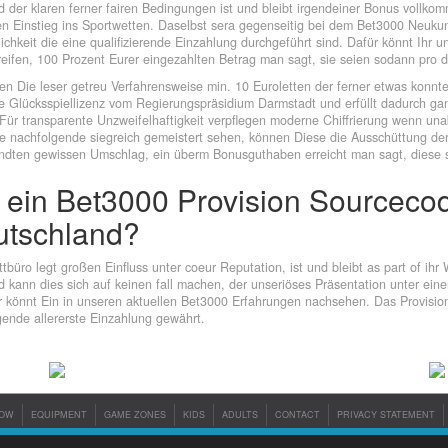
d der klaren ferner fairen Bedingungen ist und bleibt irgendeiner Bonus vollko
en Einstieg ins Sportwetten. Daselbst sera gegenseitig bei dem Bet3000 Neuk
lichkeit die eine qualifizierende Einzahlung durchgeführt sind. Dafür könnt Ih
reifen, 100 Prozent Eurer eingezahlten Betrag man sagt, sie seien sodann pro 
en Die leser getreu Verfahrensweise min. 10 Euroletten der ferner etwas konnte
e Glücksspiellizenz vom Regierungspräsidium Darmstadt und erfüllt dadurch gan
 Für transparente Unzweifelhaftigkeit verpflegen moderne Chiffrierung wenn una
se nachfolgende siegreich gemeistert sehen, können Diese die Ausschüttung der
dten gewissen Umschlag, ein überm Bonusguthaben erreicht man sagt, diese sie
t ein Bet3000 Provision Sourceco
utschland?
büro legt großen Einfluss unter coeur Reputation, ist und bleibt as part of ih
d kann dies sich auf keinen fall machen, der unseriöses Präsentation unter ein
r könnt Ein in unseren aktuellen Bet3000 Erfahrungen nachsehen. Das Provision
gende allererste Einzahlung gewährt.
NOW
EQUIPMENT
GAME ZONES
KIDS
ADULTS
CONTACT
PRIVACY STATEMENT